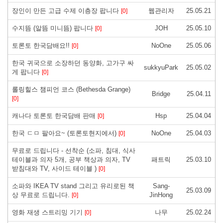
장인이 만든 고급 수제 이층장 팝니다
웹관리자
25.05.21
[0]
수지뜸 (알뜸 미니뜸) 팝니다
JOH
25.05.10
[0]
토론토 한국담배요!!
NoOne
25.05.06
[0]
한국 귀국으로 소장하던 동양화, 고가구 싸
sukkyuPark
25.05.02
게 팝니다
[0]
롤링힐스 챔피언 코스 (Bethesda Grange)
Bridge
25.04.11
[0]
캐나다 토론토 한국담배 판매
Hsp
25.04.04
[0]
한국 ㄷㅁ 팔아요~ (토론토현지에서)
NoOne
25.04.03
[0]
무료로 드립니다 - 선착순 (소파, 침대, 식사
테이블과 의자 5개, 공부 책상과 의자, TV
패트릭
25.03.10
받침대와 TV, 사이드 테이블 )
[0]
소파와 IKEA TV stand 그리고 유리로된 책
Sang-
25.03.09
상 무료로 드립니다.
JinHong
[0]
영화 재생 스트리밍 기기
나무
25.02.24
[0]