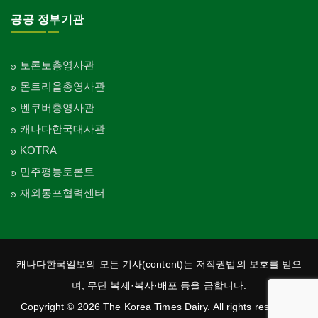
공공 정부기관
토론토총영사관
몬트리올총영사관
벤쿠버총영사관
캐나다한국대사관
KOTRA
민주평통토론토
재외통포협력센터
캐나다한국일보의 모든 기사(content)는 저작권법의 보호를 받으
며, 무단 복제·복사·배포 등을 금합니다.
Copyright © 2026 The Korea Times Dairy. All rights reserved.