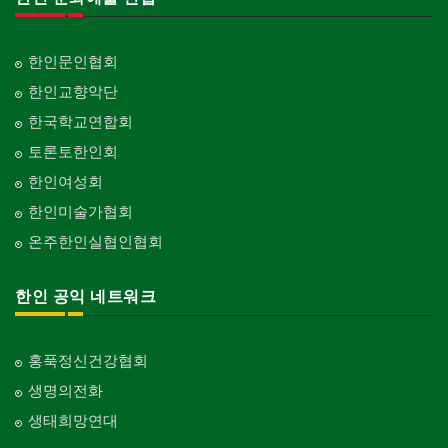
한인문인협회
한인교향악단
한국학교연합회
토론토한인회
한인여성회
한인미술가협회
온주한인실협인협회
한인 공익 네트워크
홍푹정신건강협회
생명의전화
생태희망연대