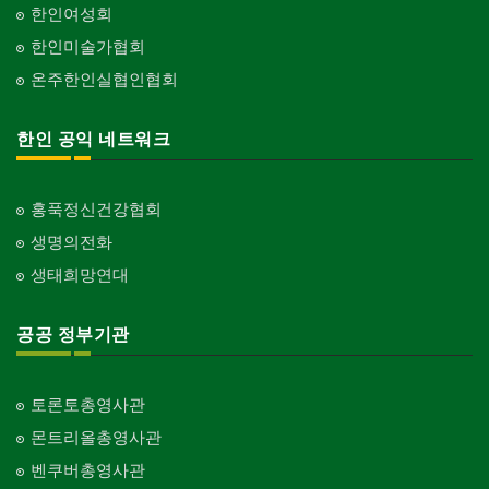
한인여성회
한인미술가협회
온주한인실협인협회
한인 공익 네트워크
홍푹정신건강협회
생명의전화
생태희망연대
공공 정부기관
토론토총영사관
몬트리올총영사관
벤쿠버총영사관