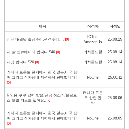
제목
작성자
작성일
IOTec-
컴퓨터/랩탑 출장수리,원격수리….
25.08.15
[0]
AmazonUs
새 알 인큐베이터 팝니다 $40
리치몬드힐
25.08.14
[0]
새장 팝니다 $20
리치몬드힐
25.08.14
[0]
캐나다 토론토 현지에서 한국,일본,미국 담
배 그리고 전자담배 저렴하게 판매합니다`!
NoOne
25.08.11
[0]
캐나다 토론
6 인용 쿠쿠 압력 밥솥/진공 청소기/블르토
토 한인 민
25.08.06
스 모발 키보드 팔아요..
[0]
박
캐나다 토론토 현지에서 한국,일본,미국 담
배 그리고 전자담배 저렴하게 판매합니다`!
NoOne
25.08.05
[0]