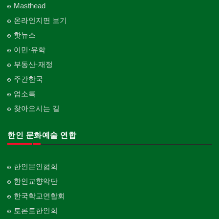
Masthead
온라인지면 보기
핫뉴스
이민·유학
부동산·재정
주간한국
업소록
찾아오시는 길
한인 문화예술 연합
한인문인협회
한인교향악단
한국학교연합회
토론토한인회