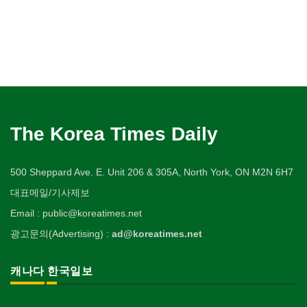
The Korea Times Daily
500 Sheppard Ave. E. Unit 206 & 305A, North York, ON M2N 6H7
대표메일/기사제보
Email : public@koreatimes.net
광고문의(Advertising) :
ad@koreatimes.net
캐나다 한국일보