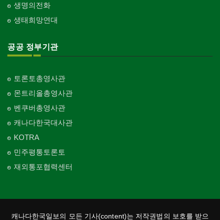
생명의전화
생태희망연대
공공 정부기관
토론토총영사관
몬트리올총영사관
벤쿠버총영사관
캐나다한국대사관
KOTRA
민주평통토론토
재외통포협력센터
캐나다한국일보의 모든 기사(content)는 저작권법의 보호를 받으