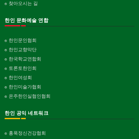
찾아오시는 길
한인 문화예술 연합
한인문인협회
한인교향악단
한국학교연합회
토론토한인회
한인여성회
한인미술가협회
온주한인실협인협회
한인 공익 네트워크
홍푹정신건강협회