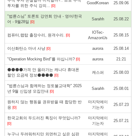
주식 투자 손실일까 이익일까?.. 초보 주식
GoodKorean
25.09.06
투자를 위한 주식 강의...
[0]
"법륜스님" 토론토 강연회 안내 - 영어/한국
Sarahh
25.08.22
어 - 9월28일
[0]
IOTec-
컴퓨터,랩탑 출장수리, 원격수리.
25.08.15
[0]
AmazonUs
이산화탄소 마녀 사냥
aurora
25.08.14
[0]
"Operation Mocking Bird"를 아십니까?
aurora
21:21
[0]
⚫⚫⚫⚫가격 안 올라가는 캐나다 휴대폰
캐스퍼
25.08.03
할인 요금제 정보⚫⚫⚫⚫
[0]
"법륜스님과 함께하는 정토불교대학" 2025
Sarahh
25.08.01
년 9월 신입생 모집안내
[0]
원하지 않는 행동을 권유받을 때 합당한 반
마지막에이
25.07.23
응
기는자
[0]
한국교회의 두드러진 특징이 무엇입니까?
마지막에이
25.07.21
기는자
[0]
누구나 두려워하지만 외면하고 싶은 심판
마지막에이