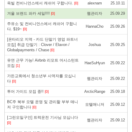
옥빌 컨비니언스에서 캐쉬어 구합니다.
alexnam
25.10.11
[0]
겨울 브랜드 파카 세일!!!!
웹관리자
25.09.29
[0]
주유소 및 컨비니언스에서 캐쉬어 구합니
HannaCho
25.09.26
다. $19~
[0]
[온타리오 지역 - 카드 단말기 영업 파트너
모집] 취급 단말기 : Clover / Elavon /
Joshua
25.09.25
Globalpayments / Chase
[0]
유연 근무 가능! Airbnb 리모트 어시스턴트
HaeSuHyun
25.09.22
모집
[1]
가든교회에서 청소년부 사역자를 모십니
웹관리자
25.09.22
다
[0]
투어 가이드 모집 중!!
ArcticRange
25.09.18
[0]
BC주 북부 모텔 운영 및 관리할 부부 매니
모텔매니저
25.09.12
저 구인합니다
[0]
[그린오일구인] 트럭운전 기사님 모십니다
웹관리자
25.09.12
[0]