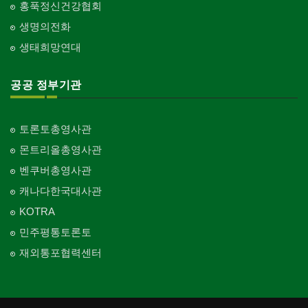
홍푹정신건강협회
생명의전화
생태희망연대
공공 정부기관
토론토총영사관
몬트리올총영사관
벤쿠버총영사관
캐나다한국대사관
KOTRA
민주평통토론토
재외통포협력센터