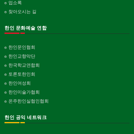
업소록
찾아오시는 길
한인 문화예술 연합
한인문인협회
한인교향악단
한국학교연합회
토론토한인회
한인여성회
한인미술가협회
온주한인실협인협회
한인 공익 네트워크