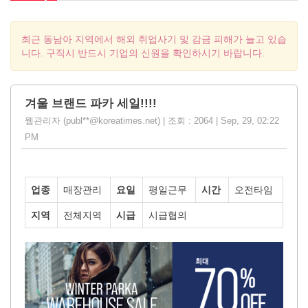
최근 동남아 지역에서 해외 취업사기 및 감금 피해가 늘고 있습
니다. 구직시 반드시 기업의 신원을 확인하시기 바랍니다.
겨울 브랜드 파카 세일!!!!
웹관리자 (publ**@koreatimes.net) | 조회 : 2064 | Sep, 29, 02:22
PM
업종
매장관리
요일
평일근무
시간
오전타임
지역
전체지역
시급
시급협의