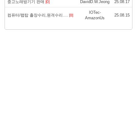
중고노래방기기 판매
DavidD.W.Jeong
25.08.17
[0]
IOTec-
컴퓨터/랩탑 출장수리,원격수리….
25.08.15
[0]
AmazonUs