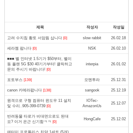
제목
작성자
작성일
고려 수지침 황토 서암뜸 삽니다
slow rabbit
26.02.18
[0]
세라젬 팝니다
NSK
26.02.10
[0]
■■■ 벨 인터넷 1.5기가 $50부터, 벨이
동 플랜 5G $30 40기가부터! 클릭하고
interpia
26.01.02
문의 주시기 바랍니다!
[0]
포토부스
모멘투라
25.12.31
[139]
canon 카메라팝니다
sangook
25.12.19
[138]
원격으로 구형 컴퓨터 윈도우 11 설치
IOTec-
25.12.07
및 수리..905-399-0739
AmazonUs
[0]
반려동물 타로가 비대면으로도 된대
HongCafe
25.12.02
요? 이거 은근 신기함ㅋㅋ
[0]
애터미 프로폴리스 치약 1세트 (5개)