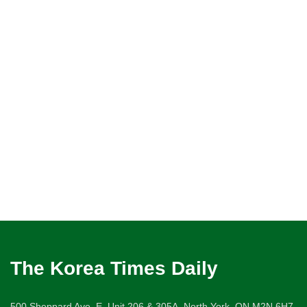
The Korea Times Daily
500 Sheppard Ave. E. Unit 206 & 305A, North York, ON M2N 6H7