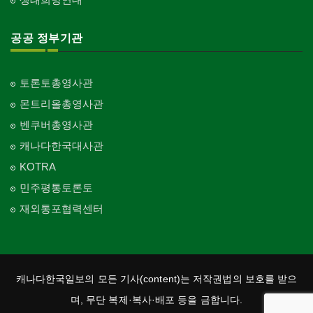
공공 정부기관
토론토총영사관
몬트리올총영사관
벤쿠버총영사관
캐나다한국대사관
KOTRA
민주평통토론토
재외통포협력센터
캐나다한국일보의 모든 기사(content)는 저작권법의 보호를 받으
며, 무단 복제·복사·배포 등을 금합니다.