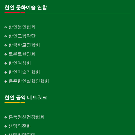
한인 문화예술 연합
한인문인협회
한인교향악단
한국학교연합회
토론토한인회
한인여성회
한인미술가협회
온주한인실협인협회
한인 공익 네트워크
홍푹정신건강협회
생명의전화
생태희망연대