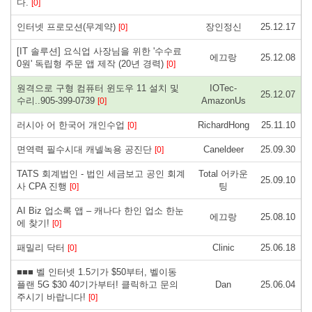
다.
[0]
인터넷 프로모션(무계약)
장인정신
25.12.17
[0]
[IT 솔루션] 요식업 사장님을 위한 '수수료
에끄랑
25.12.08
0원' 독립형 주문 앱 제작 (20년 경력)
[0]
원격으로 구형 컴퓨터 윈도우 11 설치 및
IOTec-
25.12.07
수리..905-399-0739
AmazonUs
[0]
러시아 어 한국어 개인수업
RichardHong
25.11.10
[0]
면역력 필수시대 캐넬녹용 공진단
Caneldeer
25.09.30
[0]
TATS 회계법인 - 법인 세금보고 공인 회계
Total 어카운
25.09.10
사 CPA 진행
팅
[0]
AI Biz 업소록 앱 – 캐나다 한인 업소 한눈
에끄랑
25.08.10
에 찾기!
[0]
패밀리 닥터
Clinic
25.06.18
[0]
■■■ 벨 인터넷 1.5기가 $50부터, 벨이동
플랜 5G $30 40기가부터! 클릭하고 문의
Dan
25.06.04
주시기 바랍니다!
[0]