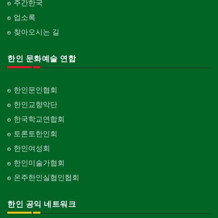
주간한국
업소록
찾아오시는 길
한인 문화예술 연합
한인문인협회
한인교향악단
한국학교연합회
토론토한인회
한인여성회
한인미술가협회
온주한인실협인협회
한인 공익 네트워크