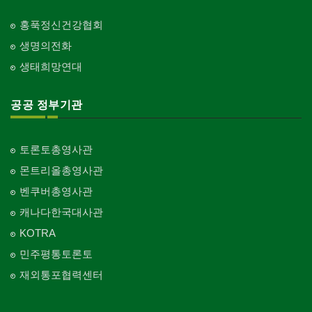
홍푹정신건강협회
생명의전화
생태희망연대
공공 정부기관
토론토총영사관
몬트리올총영사관
벤쿠버총영사관
캐나다한국대사관
KOTRA
민주평통토론토
재외통포협력센터