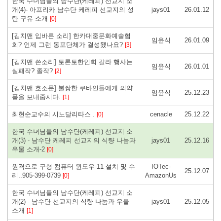
한국 수녀님들의 남수단(케레피) 선교지 소
개(4)- 아프리카 남수단 케레피 선교지의 성
jays01
26.01.12
탄 구유 소개
[0]
[김치맨 입바른 소리] 한카대중문화예술협
임윤식
26.01.09
회? 언제 그런 동포단체가 결성됐나요?
[3]
[김치맨 쓴소리] 토론토한인회 갈라 행사는
임윤식
26.01.01
실패작? 졸작?
[2]
[김치맨 호소문] 불쌍한 쿠바인들에게 의약
임윤식
25.12.23
품을 보내줍시다.
[1]
최현순교수의 시노달리타스 .
cenacle
25.12.22
[0]
한국 수녀님들의 남수단(케레피) 선교지 소
개(3) - 남수단 케레피 선교지의 식량 나눔과
jays01
25.12.16
우물 소개-2
[0]
원격으로 구형 컴퓨터 윈도우 11 설치 및 수
IOTec-
25.12.07
리..905-399-0739
AmazonUs
[0]
한국 수녀님들의 남수단(케레피) 선교지 소
개(2) - 남수단 선교지의 식량 나눔과 우물
jays01
25.12.05
소개
[1]