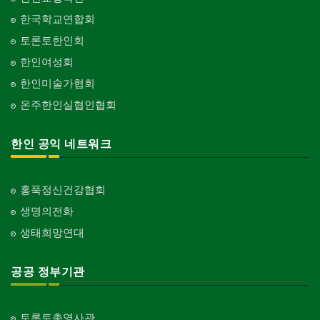
한국학교연합회
토론토한인회
한인여성회
한인미술가협회
온주한인실협인협회
한인 공익 네트워크
홍푹정신건강협회
생명의전화
생태희망연대
공공 정부기관
토론토총영사관