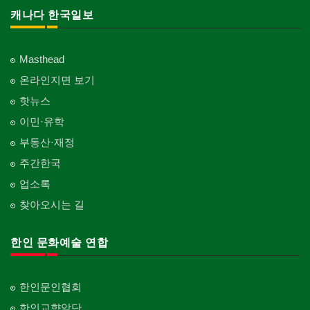
캐나다 한국일보
Masthead
온라인지면 보기
핫뉴스
이민·유학
부동산·재정
주간한국
업소록
찾아오시는 길
한인 문화예술 연합
한인문인협회
한인교향악단