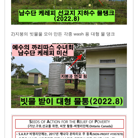
2)지붕의 빗뮬울 모아 만든 각종 wash 용 대형 물 댕크