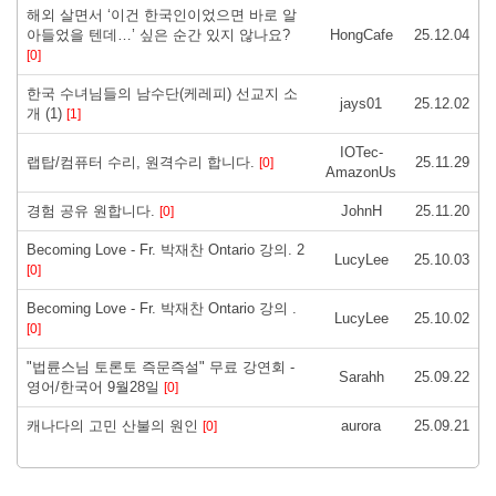
해외 살면서 ‘이건 한국인이었으면 바로 알
아들었을 텐데…’ 싶은 순간 있지 않나요?
HongCafe
25.12.04
[0]
한국 수녀님들의 남수단(케레피) 선교지 소
jays01
25.12.02
개 (1)
[1]
IOTec-
랩탑/컴퓨터 수리, 원격수리 합니다.
25.11.29
[0]
AmazonUs
경험 공유 원합니다.
JohnH
25.11.20
[0]
Becoming Love - Fr. 박재찬 Ontario 강의. 2
LucyLee
25.10.03
[0]
Becoming Love - Fr. 박재찬 Ontario 강의 .
LucyLee
25.10.02
[0]
"법륜스님 토론토 즉문즉설" 무료 강연회 -
Sarahh
25.09.22
영어/한국어 9월28일
[0]
캐나다의 고민 산불의 원인
aurora
25.09.21
[0]