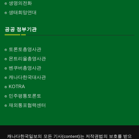
생명의전화
생태희망연대
공공 정부기관
토론토총영사관
몬트리올총영사관
벤쿠버총영사관
캐나다한국대사관
KOTRA
민주평통토론토
재외통포협력센터
캐나다한국일보의 모든 기사(content)는 저작권법의 보호를 받으