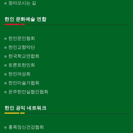
찾아오시는 길
한인 문화예술 연합
한인문인협회
한인교향악단
한국학교연합회
토론토한인회
한인여성회
한인미술가협회
온주한인실협인협회
한인 공익 네트워크
홍푹정신건강협회