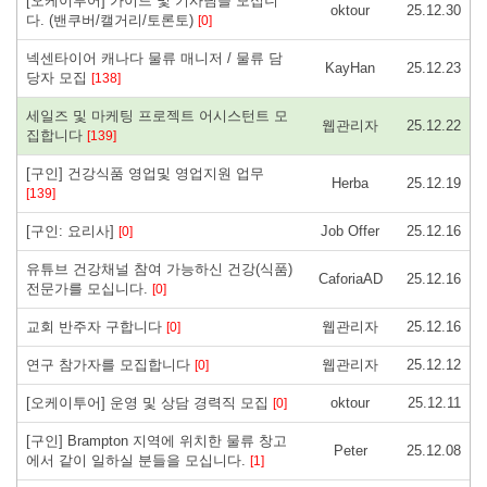
[오케이투어] 가이드 및 기사님을 모십니
oktour
25.12.30
다. (밴쿠버/캘거리/토론토)
[0]
넥센타이어 캐나다 물류 매니저 / 물류 담
KayHan
25.12.23
당자 모집
[138]
세일즈 및 마케팅 프로젝트 어시스턴트 모
웹관리자
25.12.22
집합니다
[139]
[구인] 건강식품 영업및 영업지원 업무
Herba
25.12.19
[139]
[구인: 요리사]
Job Offer
25.12.16
[0]
유튜브 건강채널 참여 가능하신 건강(식품)
CaforiaAD
25.12.16
전문가를 모십니다.
[0]
교회 반주자 구합니다
웹관리자
25.12.16
[0]
연구 참가자를 모집합니다
웹관리자
25.12.12
[0]
[오케이투어] 운영 및 상담 경력직 모집
oktour
25.12.11
[0]
[구인] Brampton 지역에 위치한 물류 창고
Peter
25.12.08
에서 같이 일하실 분들을 모십니다.
[1]