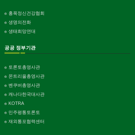
홍푹정신건강협회
생명의전화
생태희망연대
공공 정부기관
토론토총영사관
몬트리올총영사관
벤쿠버총영사관
캐나다한국대사관
KOTRA
민주평통토론토
재외통포협력센터