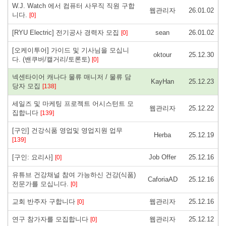
W.J. Watch 에서 컴퓨터 사무직 직원 구합
웹관리자
26.01.02
니다.
[0]
[RYU Electric] 전기공사 경력자 모집
sean
26.01.02
[0]
[오케이투어] 가이드 및 기사님을 모십니
oktour
25.12.30
다. (밴쿠버/캘거리/토론토)
[0]
넥센타이어 캐나다 물류 매니저 / 물류 담
KayHan
25.12.23
당자 모집
[138]
세일즈 및 마케팅 프로젝트 어시스턴트 모
웹관리자
25.12.22
집합니다
[139]
[구인] 건강식품 영업및 영업지원 업무
Herba
25.12.19
[139]
[구인: 요리사]
Job Offer
25.12.16
[0]
유튜브 건강채널 참여 가능하신 건강(식품)
CaforiaAD
25.12.16
전문가를 모십니다.
[0]
교회 반주자 구합니다
웹관리자
25.12.16
[0]
연구 참가자를 모집합니다
웹관리자
25.12.12
[0]