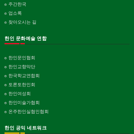
주간한국
업소록
찾아오시는 길
한인 문화예술 연합
한인문인협회
한인교향악단
한국학교연합회
토론토한인회
한인여성회
한인미술가협회
온주한인실협인협회
한인 공익 네트워크