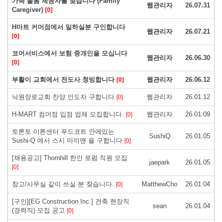
가족 돌봄 제공자를 찾습니다 (Family
웹관리자
26.07.31
Caregiver)
[0]
H마트 커머점에서 일하실분 구인합니다
웹관리자
26.07.21
[0]
코어서비스에서 보험 중개인을 모십니다
웹관리자
26.06.30
[0]
부활이 교회에서 전도사 청빙합니다
웹관리자
26.06.12
[0]
낙원장로교회 찬양 인도자 구합니다
웹관리자
26.01.12
[0]
H-MART 컴머점 입점 업체 모집합니다.
웹관리자
26.01.09
[0]
토론토 이튼센터 푸드코트 안에있는
SushiQ
26.01.05
Sushi-Q 에서 스시 마끼맨 을 구합니다
[0]
[채용공고] Thornhill 한인 로펌 직원 모집
jaepark
26.01.05
[0]
창고/사무실 같이 쓰실 분 찾습니다.
MatthewCho
26.01.04
[0]
[구인][EG Construction Inc.] 건축 현장직
sean
26.01.04
(경력직) 모집 공고
[0]