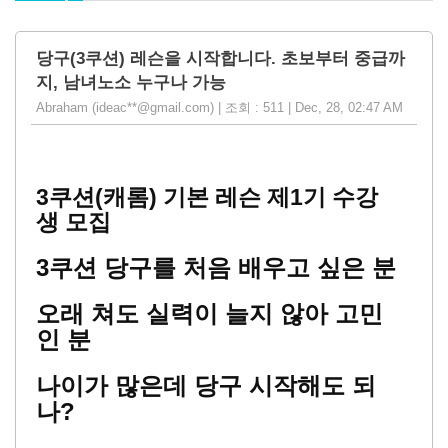
당구(3쿠션) 레슨을 시작합니다. 초보부터 중급까
지, 남녀노소 누구나 가능
Abraham (ideac**@gmail.com) | 조회 : 511 | Dec, 28, 02:47 AM
3
쿠션
(
캐롬
)
기본
레슨
제1기 수강
생
모집
3
쿠션
당구를
처음
배우고
싶은
분
오래
쳐도
실력이
늘지
않아
고민
인
분
나이가
많은데
당구
시작해도
되
나
?