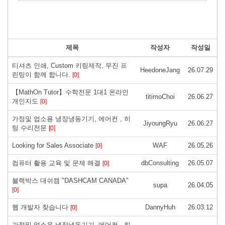
제목
작성자
작성일
티셔츠 인쇄, Custom 키링제작, 무진 프
HeedoneJang
26.07.29
린팅이 함께 합니다.
[0]
【MathOn Tutor】수학전문 1대1 온라인
titimoChoi
26.06.27
개인지도
[0]
가정및 업소용 냉장냉동기기, 에어컨 , 히
JiyoungRyu
26.06.27
팅 수리전문
[0]
Looking for Sales Associate
WAF
26.05.26
[0]
컴퓨터 활용 교육 및 문제 해결
dbConsulting
26.05.07
[0]
블랙박스 대쉬캠 "DASHCAM CANADA"
supa
26.04.05
[0]
웹 개발자 찾습니다
DannyHuh
26.03.12
[0]
가정및 업소용 냉장냉동기기, 에어컨 , 히