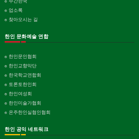
주간한국
업소록
찾아오시는 길
한인 문화예술 연합
한인문인협회
한인교향악단
한국학교연합회
토론토한인회
한인여성회
한인미술가협회
온주한인실협인협회
한인 공익 네트워크