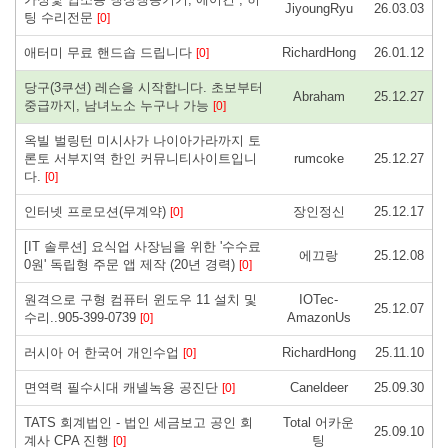
JiyoungRyu
26.03.03
팅 수리전문
[0]
애터미 무료 핸드솝 드립니다
RichardHong
26.01.12
[0]
당구(3쿠션) 레슨을 시작합니다. 초보부터
Abraham
25.12.27
중급까지, 남녀노소 누구나 가능
[0]
옥빌 벌링턴 미시사가 나이아가라까지 토
론토 서부지역 한인 커뮤니티사이트입니
rumcoke
25.12.27
다.
[0]
인터넷 프로모션(무계약)
장인정신
25.12.17
[0]
[IT 솔루션] 요식업 사장님을 위한 '수수료
에끄랑
25.12.08
0원' 독립형 주문 앱 제작 (20년 경력)
[0]
원격으로 구형 컴퓨터 윈도우 11 설치 및
IOTec-
25.12.07
수리..905-399-0739
AmazonUs
[0]
러시아 어 한국어 개인수업
RichardHong
25.11.10
[0]
면역력 필수시대 캐넬녹용 공진단
Caneldeer
25.09.30
[0]
TATS 회계법인 - 법인 세금보고 공인 회
Total 어카운
25.09.10
계사 CPA 진행
팅
[0]