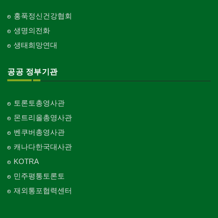
홍푹정신건강협회
생명의전화
생태희망연대
공공 정부기관
토론토총영사관
몬트리올총영사관
벤쿠버총영사관
캐나다한국대사관
KOTRA
민주평통토론토
재외통포협력센터