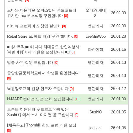
오타와 다운타운 오피스빌딩 푸드코트에
오타와 새내
26.02.09
위치한 Tex-Mex식당 구인합니다
기
[0]
비비큐 프랜차이즈 창업 설명회
웹관리자
26.02.03
[0]
Retail Store 풀/파트 타임 구인 합니다.
LeeMinWoo
26.01.28
[0]
■□(사무직)■□캐나다 최대규모 한인여행사
파란여행
26.01.16
'파란여행'에서 직원을 모집합니다■□
[0]
법률 사무 직원 모집합니다
웹관리자
26.01.13
[0]
중앙한글문화학교에서 학생들 환영합니다
웹관리자
26.01.13
[0]
낙원장로교회 찬양 인도자 구합니다
웹관리자
26.01.12
[0]
H-MART 컴머점 입점 업체 모집합니다.
웹관리자
26.01.09
[0]
토론토 이튼센터 푸드코트 안에있는
SushiQ
26.01.05
Sushi-Q 에서 스시 마끼맨 을 구합니다
[0]
[채용공고] Thornhill 한인 로펌 직원 모집
jaepark
26.01.05
[0]