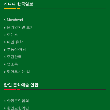
캐나다 한국일보
Masthead
온라인지면 보기
핫뉴스
이민·유학
부동산·재정
주간한국
업소록
찾아오시는 길
한인 문화예술 연합
한인문인협회
한인교향악단