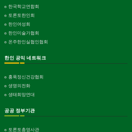
한국학교연합회
토론토한인회
한인여성회
한인미술가협회
온주한인실협인협회
한인 공익 네트워크
홍푹정신건강협회
생명의전화
생태희망연대
공공 정부기관
토론토총영사관