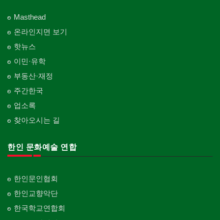
Masthead
온라인지면 보기
핫뉴스
이민·유학
부동산·재정
주간한국
업소록
찾아오시는 길
한인 문화예술 연합
한인문인협회
한인교향악단
한국학교연합회