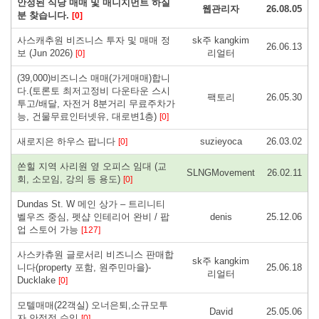
안정된 식당 매매 및 매니지먼트 하실
웹관리자
26.08.05
분 찾습니다.
[0]
사스캐추원 비즈니스 투자 및 매매 정
sk주 kangkim
26.06.13
보 (Jun 2026)
리얼터
[0]
(39,000)비즈니스 매매(가게매매)합니
다.(토론토 최저고정비 다운타운 스시
팩토리
26.05.30
투고/배달, 자전거 8분거리 무료주차가
능, 건물무료인터넷유, 대로변1층)
[0]
새로지은 하우스 팝니다
suzieyoca
26.03.02
[0]
쏜힐 지역 사리원 옆 오피스 임대 (교
SLNGMovement
26.02.11
회, 소모임, 강의 등 용도)
[0]
Dundas St. W 메인 상가 – 트리니티
벨우즈 중심, 펫샵 인테리어 완비 / 팝
denis
25.12.06
업 스토어 가능
[127]
사스카츄원 글로서리 비즈니스 판매합
sk주 kangkim
니다(property 포함, 원주민마을)-
25.06.18
리얼터
Ducklake
[0]
모텔매매(22객실) 오너은퇴,소규모투
David
25.05.06
자,안정적 수익
[0]