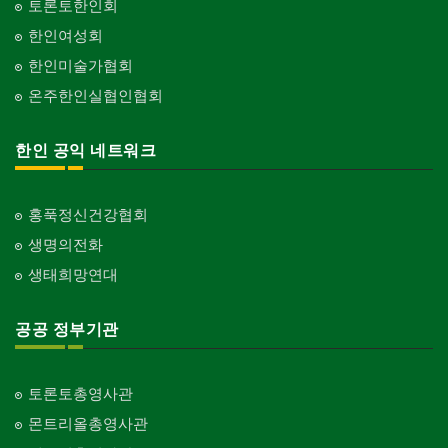
토론토한인회
한인여성회
한인미술가협회
온주한인실협인협회
한인 공익 네트워크
홍푹정신건강협회
생명의전화
생태희망연대
공공 정부기관
토론토총영사관
몬트리올총영사관