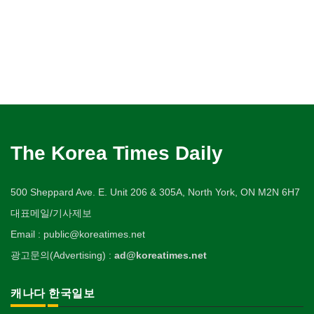
The Korea Times Daily
500 Sheppard Ave. E. Unit 206 & 305A, North York, ON M2N 6H7
대표메일/기사제보
Email : public@koreatimes.net
광고문의(Advertising) :
ad@koreatimes.net
캐나다 한국일보