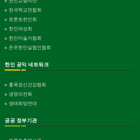
한인교향악단
한국학교연합회
토론토한인회
한인여성회
한인미술가협회
온주한인실협인협회
한인 공익 네트워크
홍푹정신건강협회
생명의전화
생태희망연대
공공 정부기관