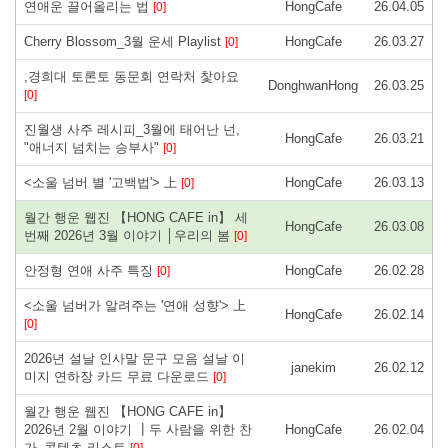
연애운 끌어올리는 법
HongCafe
26.04.05
[0]
Cherry Blossom_3월 운세 Playlist
HongCafe
26.03.27
[0]
,경희대 토론토 동문회 연락처 찿아요
DonghwanHong
26.03.25
[0]
진월생 사주 레시피_3월에 태어난 넌,
HongCafe
26.03.21
"애너지 넘치는 승부사"
[0]
<소울 넘버 별 '고백법'> 上
HongCafe
26.03.13
[0]
월간 행운 웹진 【HONG CAFE in】 세
HongCafe
26.03.08
번째 2026년 3월 이야기 │우리의 봄
[0]
안정형 연애 사주 특징
HongCafe
26.02.28
[0]
<소울 넘버가 알려주는 '연애 성향'> 上
HongCafe
26.02.14
[0]
2026년 설날 인사말 문구 모음 설날 이
janekim
26.02.12
미지 연하장 카드 무료 다운로드
[0]
월간 행운 웹진 【HONG CAFE in】
2026년 2월 이야기 ┃두 사람을 위한 찬
HongCafe
26.02.04
가_콘텐츠 리스트
[0]