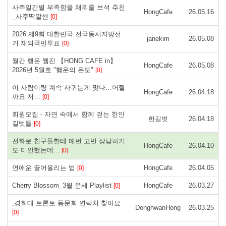
사주일간별 부족함을 채워줄 보석 추천
HongCafe
26.05.16
_사주딱깔센
[0]
2026 제9회 대한민국 전국동시지방선
janekim
26.05.08
거 재외국민투표
[0]
월간 행운 웹진 【HONG CAFE in】
HongCafe
26.05.08
2026년 5월호 "행운의 온도"
[0]
이 사람이랑 계속 사귀는게 맞나…어쩔
HongCafe
26.04.18
까요 저…
[0]
회원모집 - 자연 속에서 함께 걷는 한인
한길벗
26.04.18
길벗들
[0]
전화로 친구들한테 매번 고민 상담하기
HongCafe
26.04.10
도 미안했는데...
[0]
연애운 끌어올리는 법
HongCafe
26.04.05
[0]
Cherry Blossom_3월 운세 Playlist
HongCafe
26.03.27
[0]
,경희대 토론토 동문회 연락처 찿아요
DonghwanHong
26.03.25
[0]