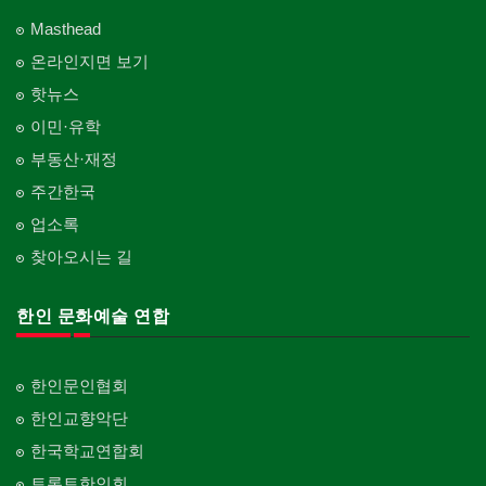
Masthead
온라인지면 보기
핫뉴스
이민·유학
부동산·재정
주간한국
업소록
찾아오시는 길
한인 문화예술 연합
한인문인협회
한인교향악단
한국학교연합회
토론토한인회