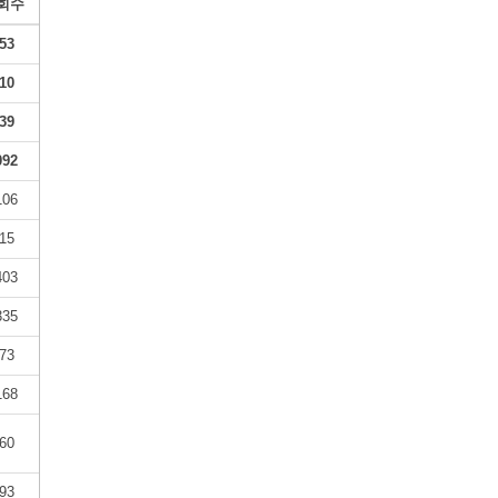
회수
53
10
39
092
106
15
403
335
73
168
60
93