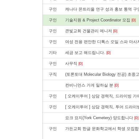
구인
캐나다 몬트리올 연구 성과 홍보 통역 구인(5/
구인
기술지원 & Project Coordinator 모집
[0]
구인
큰빛교회 건물관리 메니저
[0]
구인
여성 전용 편안한 디톡스 오일 스파 마
기타
세금 보고 해드립니다.
[0]
구인
사무직
[0]
구직
(토론토대 Molecular Biology 전공
컨비니언스 가게 일하실 분
[0]
구인
[ 오케이투어 ] 상담 경력직, 드라이빙 
구인
[ 오케이투어 ] 상담 경력직, 투어 드라
요크 묘지(York Cemetery) 양도합니다
[0]
구인
가든교회 한글 문화학교에서 학생 모집합