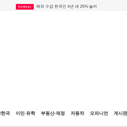
해외 수감 한국인 4년 새 25% 늘어
HotNews
"마약 범죄에 연루됐으니 돈 보내라"
HotNews
GTA 주택거래 전년비 0.9%↓, 전월비 3.2%↑
RealtyFinancing
미 총영사관 총격 용의자 2명 체포
HotNews
살해 전 이미 경찰 찾았던 여성들
HotNews
미시사가서 경찰 수사 중 총격 발생
HotNews
비만·당뇨약 수요 확대에 제약사 웃었다
HotNews
TTC 역무 감독관 97% 파업 찬성
HotNews
캐나다인 33% "생활비 부담에 보험 축소"
HotNews
간한국
이민·유학
부동산·재정
자동차
오피니언
게시