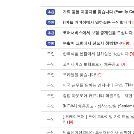
가족 돌봄 제공자를 찾습니다 (Family Care
추천
H마트 커머점에서 일하실분 구인합니다
[
추천
코어서비스에서 보험 중개인을 모십니다
추천
부활이 교회에서 전도사 청빙합니다
[0]
추천
구인
한국식품 본점에서 일하실분 찾습니다
[0]
구인
코어서비스 보험브로커 채용공고
[0]
구인
조카들을 찾습니다!
[0]
구인
미국 근무를 원하는 엔지니어 구인. (TN
구인
종합 아웃도어 커뮤니티 회원모집 - 자연
구인
[KCWA] 채용공고 - 정착상담원 (Settlement 
[ 오케이투어 ] 투어 드라이빙 가이드님,
구인
리)
[0]
구인
인슐레이션코리아 드림재단에서 장학생