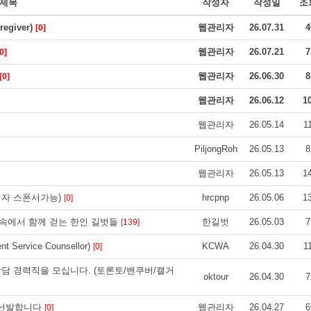
제목
작성자
작성일
조
giver)
웹관리자
26.07.31
4
[0]
웹관리자
26.07.21
7
0]
웹관리자
26.06.30
8
[0]
웹관리자
26.06.12
1
웹관리자
26.05.14
1
PiljongRoh
26.05.13
8
웹관리자
26.05.13
1
비자 스폰서가능)
hrcpnp
26.05.06
1
[0]
 속에서 함께 걷는 한인 길벗들
한길벗
26.05.03
7
[139]
Service Counsellor)
KCWA
26.04.30
1
[0]
상담 경력직을 모십니다. (토론토/밴쿠버/캘거
oktour
26.04.30
7
 선발합니다
웹관리자
26.04.27
6
[0]