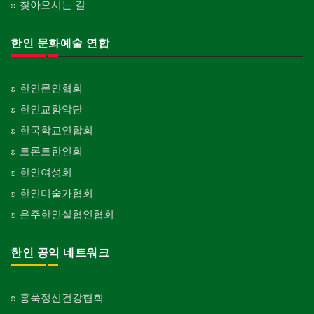
찾아오시는 길
한인 문화예술 연합
한인문인협회
한인교향악단
한국학교연합회
토론토한인회
한인여성회
한인미술가협회
온주한인실협인협회
한인 공익 네트워크
홍푹정신건강협회