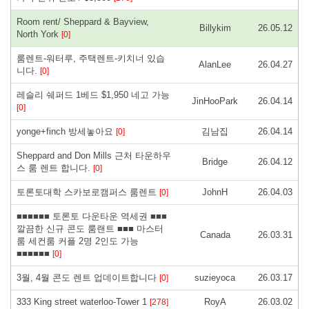
Room rent/ Sheppard & Bayview,
Billykim
26.05.12
North York
[0]
룸렌트-워터루, 주택렌트-키치너 있습
AlanLee
26.04.27
니다.
[0]
레슬리 쉐퍼드 1베드 $1,950 네고 가능
JinHooPark
26.04.14
[0]
yonge+finch 방세놓아요
김남집
26.04.14
[0]
Sheppard and Don Mills 근처 타운하우
Bridge
26.04.12
스 룸 렌트 합니다.
[0]
토론토대학 스카보로캠퍼스 룸렌트
JohnH
26.04.03
[0]
■■■■■■ 토론토 다운타운 역세권 ■■■
깔끔한 신규 콘도 룸랜트 ■■■ 마스터
Canada
26.03.31
룸 세컨룸 커플 2명 2인도 가능
■■■■■■
[0]
3월, 4월 콘도 렌트 업데이트합니다
suzieyoca
26.03.17
[0]
333 King street waterloo-Tower 1
RoyA
26.03.02
[278]