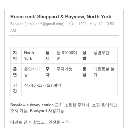
Room rent/ Sheppard & Bayview, North York
Billykim (seoulloc**@gmail.com) | 조회 : 1292 | May, 12, 10:53
AM
지
North
월
월 $1000미
성
성별무관
역
York
세
만
별
흡
흡연자가
주
주차가능
동
애완동불 불
연
능
차
물
가
기
장기(6~12개월) 계약
간
Bayview subway station 근처 조용한 주택가, 쇼핑 용이하고
주차 가능, Backyard 사용가능
테넌트 간 마찰없고 , 안전한 지역.