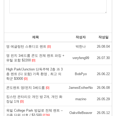
제목
작성자
작성일
영 에글링턴 스튜디오 렌트
박한나
26.08.04
[0]
영 핀치 1베드룸 콘도 전체 렌트 파킹 +
veryfeng99
26.07.30
유틸 포함 $2200
[0]
High Park/Junction 단독주택 2층 과 3
층 렌트 (다 포함) 가족 환영 , 최고 의
BobPyo
26.06.22
학군 $3000
[0]
콘도렌트 영/핀치 1베드룸
JamesEstherNo
26.06.08
[0]
킹스턴 온타리오 개인 방 2개, 개인 화
mazino
26.05.29
장실 1개
[0]
옥빌 College Park 방갈로 전체 렌트 –
OakvilleBeaver
26.05.12
가족 단위 선호 / $3,500
[276]