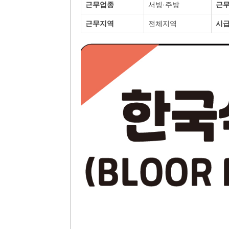
근무업종
서빙·주방
근
근무지역
전체지역
시