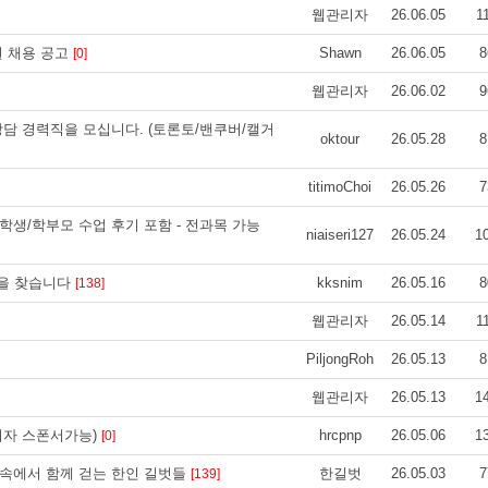
웹관리자
26.06.05
1
 직원 채용 공고
Shawn
26.06.05
8
[0]
웹관리자
26.06.02
9
상담 경력직을 모십니다. (토론토/밴쿠버/캘거
oktour
26.05.28
8
titimoChoi
26.05.26
7
학생/학부모 수업 후기 포함 - 전과목 가능
niaiseri127
26.05.24
1
을 찾습니다
kksnim
26.05.16
8
[138]
웹관리자
26.05.14
1
PiljongRoh
26.05.13
8
웹관리자
26.05.13
1
N비자 스폰서가능)
hrcpnp
26.05.06
1
[0]
 속에서 함께 걷는 한인 길벗들
한길벗
26.05.03
7
[139]