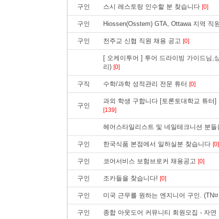
구인
스시 레스토랑 인수할 분 찾습니다
[0]
구인
Hiossen(Osstem) GTA, Ottawa 지역
구인
천주교 신협 직원 채용 공고
[0]
[ 오케이투어 ] 투어 드라이빙 가이드님,
리)
[0]
구직
수학/과학 성적관리 전문 튜터
[0]
과외 학생 구합니다 [토론토대학교 튜터] 
구인
[139]
헤어스타일리스트 및 네일테크니션 분들
구인
한국식품 본점에서 일하실분 찾습니다
[0]
구인
코어서비스 보험브로커 채용공고
[0]
구인
조카들을 찾습니다!
[0]
구인
미국 근무를 원하는 엔지니어 구인. (T
구인
종합 아웃도어 커뮤니티 회원모집 - 자연