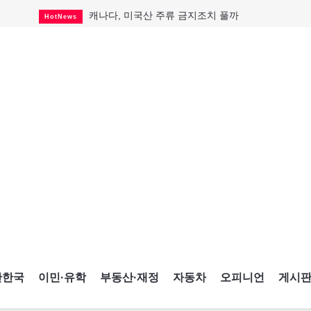
캐나다, 미국산 주류 금지조치 풀까
HotNews
제주 전국체전 10월16일 개막
CultureSports
퇴역 군용기, 산불 진화에 투입
HotNews
국세청 등 해킹 피해자 보상 청구 시작
HotNews
살사축제 총격 용의자 기소
HotNews
아동병원 직원 성범죄 혐의로 기소
HotNews
미국 영주권 수속 한인, 공항서 체포돼
HotNews
K-컬처 크루즈 타고 토론토 달군다
CultureSports
CNE에 한국의 맛과 멋 스며든다
HotNews
간한국
이민·유학
부동산·재정
자동차
오피니언
게시