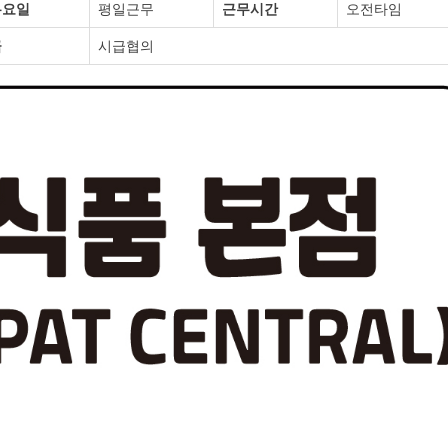
무요일
평일근무
근무시간
오전타임
급
시급협의