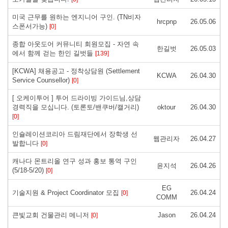
미국 근무를 원하는 엔지니어 구인. (TN비자
hrcpnp
26.05.06
스폰서가능)
[0]
종합 아웃도어 커뮤니티 회원모집 - 자연 속
한길벗
26.05.03
에서 함께 걷는 한인 길벗들
[139]
[KCWA] 채용공고 - 정착상담원 (Settlement
KCWA
26.04.30
Service Counsellor)
[0]
[ 오케이투어 ] 투어 드라이빙 가이드님,상담
경력직을 모십니다. (토론토/밴쿠버/캘거리)
oktour
26.04.30
[0]
인슐레이션코리아 드림재단에서 장학생 선
웹관리자
26.04.27
발합니다
[0]
캐나다 몬트리올 연구 성과 홍보 통역 구인
윤지석
26.04.26
(5/18-5/20)
[0]
EG
기술지원 & Project Coordinator 모집
26.04.24
[0]
COMM
큰빛교회 건물관리 메니저
Jason
26.04.24
[0]