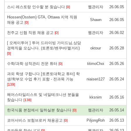
스시 레스토랑 인수할 분 찾습니다
웹관리자
26.06.05
[0]
Hiossen(Osstem) GTA, Ottawa 지역 직원
Shawn
26.06.05
채용 공고
[0]
천주교 신협 직원 채용 공고
웹관리자
26.06.02
[0]
[ 오케이투어 ] 투어 드라이빙 가이드님,상담
경력직을 모십니다. (토론토/밴쿠버/캘거리)
oktour
26.05.28
[0]
수학/과학 성적관리 전문 튜터
titimoChoi
26.05.26
[0]
과외 학생 구합니다 [토론토대학교 튜터] 학
생/학부모 수업 후기 포함 - 전과목 가능
niaiseri127
26.05.24
[139]
헤어스타일리스트 및 네일테크니션 분들을
kksnim
26.05.16
찾습니다
[138]
한국식품 본점에서 일하실분 찾습니다
웹관리자
26.05.14
[0]
코어서비스 보험브로커 채용공고
PiljongRoh
26.05.13
[0]
조카들을 찾습니다!
웹관리자
26.05.13
[0]