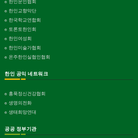
한인문인협회
한인교향악단
한국학교연합회
토론토한인회
한인여성회
한인미술가협회
온주한인실협인협회
한인 공익 네트워크
홍푹정신건강협회
생명의전화
생태희망연대
공공 정부기관