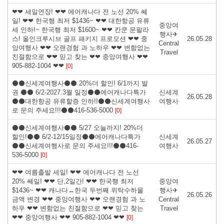
❤❤ 세일연장! ❤❤ 에어캐나다 전 노선 20% 쎄
일! ❤❤ 한국행 최저 $1436~ ❤❤ 대한항공 유류
중앙여
세 인하!~ 한국행 최저 $1600~ ❤❤ 칸쿤 문팔라
행사✈
스! 올인크루시브 골프 패키지 프로모션 ❤❤ 중
26.05.28
Central
앙여행사 ❤❤ 오랜경험 과 노하우 ❤❤ 변함없는
Travel
친절함으로 ❤❤ 믿고 찾는 ❤❤ 중앙여행사 ❤❤
905-882-1004 ❤❤
[0]
⚫⚫신세계여행사⚫⚫ 20%더 할인! 6/1까지 발
권 ⚫⚫ 6/2-2027.3월 일정⚫⚫에어캐나다특가
신세계
26.05.28
⚫⚫대한항공 유류할증 인하!!⚫⚫신세계여행사
여행사
로 문의 주세요!!!⚫⚫416-536-5000
[0]
⚫⚫신세계여행사⚫⚫ 5/27 오늘까지! 20%더
할인!⚫⚫ 6/2-12/15일정⚫⚫에어캐나다특가
신세계
26.05.27
⚫⚫신세계여행사로 문의 주세요!!!⚫⚫416-
여행사
536-5000
[0]
❤❤ 여름출발 세일! ❤❤ 에어캐나다 전 노선
20% 쎄일! ❤❤ 단,2일간! ❤❤ 한국행 최저
중앙여
$1436~ ❤❤ 캐나다↔한국 두번째 위탁수하물
행사✈
26.05.26
금액 변경 ❤❤ 중앙여행사 ❤❤ 오랜경험 과 노
Central
하우 ❤❤ 변함없는 친절함으로 ❤❤ 믿고 찾는
Travel
❤❤ 중앙여행사 ❤❤ 905-882-1004 ❤❤
[0]