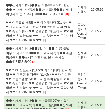
⚫⚫신세계여행사⚫⚫단 이틀!!!! 20%더 할인!
신세계
⚫⚫ 에어캐나다특가⚫⚫단 이틀만!⚫⚫신세계
26.05.26
여행사
여행사로 문의 주세요!!!⚫⚫416-536-5000
[0]
❤❤ 여름출발 세일! ❤❤ 에어캐나다 $1575~ ❤
중앙여
❤ 캐나다↔한국 두번째 위탁수하물 금액 변경
행사✈
❤❤ 중앙여행사 ❤❤ 오랜경험 과 노하우 ❤❤ 변
26.05.25
Central
함없는 친절함으로 ❤❤ 믿고 찾는 ❤❤ 중앙여행
Travel
사 ❤❤ 905-882-1004 ❤❤
[0]
⚫⚫신세계여행사⚫⚫3일 더! ⚫⚫ 여름 출발
비수기 가격으로!⚫⚫ 에어캐나다특가⚫⚫대한
신세계
26.05.22
항공특가⚫⚫신세계여행사로 문의 주세요!!!
여행사
⚫⚫416-536-5000
[0]
❤❤ 20% 전노선 세일! ❤❤ 에어캐나다 깜짝!세
일 ❤❤ 한국행 최저금액 $1405~ ❤❤ 대한항공
중앙여
❤❤ 토론토출발 $1685~ & 밴쿠버출발 $1490~
행사✈
26.05.20
❤❤ 중앙여행사 ❤❤ 오랜경험 과 노하우 ❤❤ 변
Central
함없는 친절함으로 ❤❤ 믿고 찾는 ❤❤ 중앙여행
Travel
사 ❤❤ 905-882-1004 ❤❤
[0]
⚫⚫신세계여행사⚫⚫단 이틀!!!! 20%더 할인!
신세계
⚫⚫ 에어캐나다특가⚫⚫단 이틀만!⚫⚫신세계
26.05.19
여행사