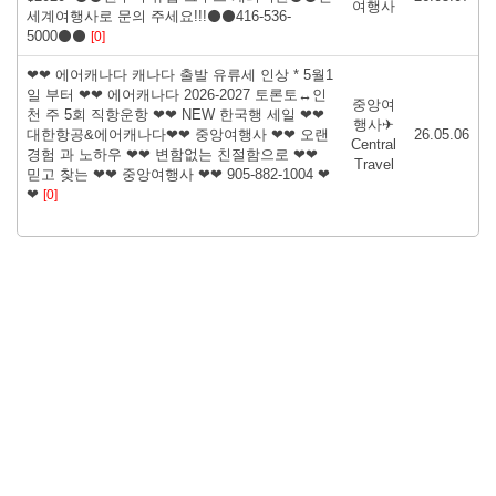
여행사
세계여행사로 문의 주세요!!!⚫⚫416-536-
5000⚫⚫
[0]
❤❤ 에어캐나다 캐나다 출발 유류세 인상 * 5월1
일 부터 ❤❤ 에어캐나다 2026-2027 토론토↔인
중앙여
천 주 5회 직항운항 ❤❤ NEW 한국행 세일 ❤❤
행사✈
대한항공&에어캐나다❤❤ 중앙여행사 ❤❤ 오랜
26.05.06
Central
경험 과 노하우 ❤❤ 변함없는 친절함으로 ❤❤
Travel
믿고 찾는 ❤❤ 중앙여행사 ❤❤ 905-882-1004 ❤
❤
[0]