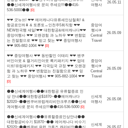
26.05.11
⚫⚫신세계여행사로 문의 주세요!!!⚫⚫416-
여행사
536-5000⚫⚫
[0]
❤❤ 굿뉴쓰! ❤❤ 에어캐나다유류세인상철회! &
항공료인하⬇ & 토론토↔인천주5회직항 ❤❤
중앙여
NEW한국행 세일!❤❤ 대한항공&에어캐나다❤❤
행사✈
26.05.09
중앙여행사 ❤❤ 오랜경험 과 노하우 ❤❤ 변함없
Central
는 친절함으로 ❤❤ 믿고 찾는 ❤❤ 중앙여행사
Travel
❤❤ 905-882-1004 ❤❤
[0]
❤❤ 중앙여행사 ❤❤ 동반할인 이태리 ❤❤ 밴쿠
버인아웃 & 캘거리인아웃 록키패키지 ❤❤ 업데
중앙여
이트!유럽패키지 ❤❤ 각국입국 규정 ❤❤ 오랜경
행사✈
26.05.09
험 과 노하우 ❤❤ 변함없는 친절함으로 ❤❤ 믿
Central
고 찾는 ❤❤ 중앙여행사 ❤❤ 905-882-1004 ❤❤
Travel
[0]
⚫⚫신세계여행사⚫⚫대한항공 유류할증료 인
상 안내⚫⚫대한항공$1870~⚫⚫에어캐나다
신세계
26.05.08
$2020~⚫⚫벤쿠버유럽캐리비안크루즈⚫⚫신세
여행사
계여행사로 문의 주세요!!!⚫⚫416-536-5000
[0]
⚫⚫신세계여행사⚫⚫유류할증료인상안내⚫⚫
대한항공비수기 $1870~⚫⚫ 에어캐나다 비수기
신세계
$2020~⚫⚫벤쿠버 유럽 크루즈 캐리비안⚫⚫신
26.05.07