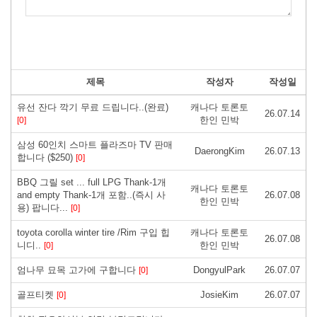
제목
작성자
작성일
유선 잔다 깍기 무료 드립니다..(완료)
캐나다 토론토
26.07.14
한인 민박
[0]
삼성 60인치 스마트 플라즈마 TV 판매
DaerongKim
26.07.13
합니다 ($250)
[0]
BBQ 그릴 set ... full LPG Thank-1개
캐나다 토론토
and empty Thank-1개 포함..(즉시 사
26.07.08
한인 민박
용) 팝니다...
[0]
toyota corolla winter tire /Rim 구입 힙
캐나다 토론토
26.07.08
니디..
한인 민박
[0]
엄나무 묘목 고가에 구합니다
DongyulPark
26.07.07
[0]
골프티켓
JosieKim
26.07.07
[0]