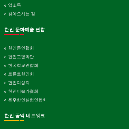
업소록
찾아오시는 길
한인 문화예술 연합
한인문인협회
한인교향악단
한국학교연합회
토론토한인회
한인여성회
한인미술가협회
온주한인실협인협회
한인 공익 네트워크