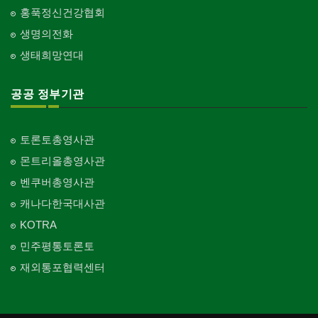
홍푹정신건강협회
생명의전화
생태희망연대
공공 정부기관
토론토총영사관
몬트리올총영사관
벤쿠버총영사관
캐나다한국대사관
KOTRA
민주평통토론토
재외통포협력센터