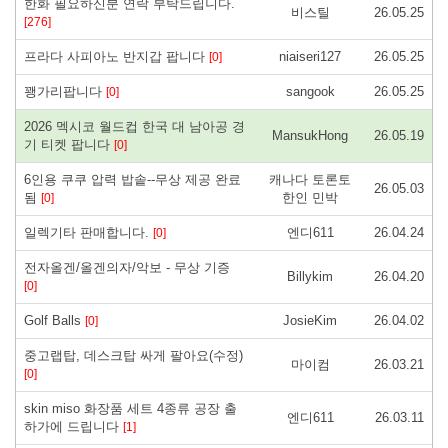
한화 필요하신분 연락 부탁드립니다.
비스틸
26.05.25
[276]
프라다 사피아노 반지갑 팝니다
niaiseri127
26.05.25
[0]
꽹가리팝니다
sangook
26.05.25
[0]
2026 멕시코 월드컵 한국 대 남아공 경
MansukHong
26.05.19
기 티켓 팝니다
[0]
6인용 쿠쿠 압력 밥솥--무상 제공 완료
캐나다 토론토
26.05.03
됨
한인 민박
[0]
일렉기타 판매합니다.
엔디611
26.04.24
[0]
전자올겐/올겐의자/악보 - 무상 기증
Billykim
26.04.20
[0]
Golf Balls
JosieKim
26.04.02
[0]
중고랩탑, 데스크탑 싸게 팔아요(수정)
마이컴
26.03.21
[0]
skin miso 화장품 세트 4종류 공장 출
엔디611
26.03.11
하가에 드립니다
[1]