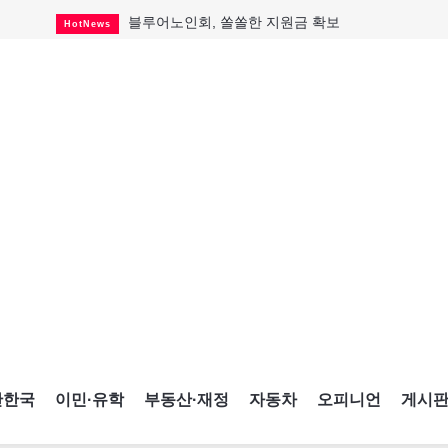
블루어노인회, 쏠쏠한 지원금 확보
HotNews
캐나다인 33% "생활비 부담에 보험 축소"
HotNews
"마약 범죄에 연루됐으니 돈 보내라"
HotNews
토론토 살사축제 총격 용의자 체포
HotNews
세계 10대 구조물서 내려오는 CN타워
CultureSports
이민자의 삶을 문학적 이야기로
CultureSports
미 총영사관 총격 용의자 2명 체포
HotNews
캐나다 공룡 화석, 주화로 탄생
CultureSports
"벌써 내년 여름이 기다려진다"
CultureSports
간한국
이민·유학
부동산·재정
자동차
오피니언
게시