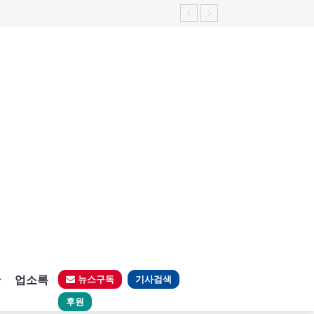
판
업소록
뉴스구독
기사검색
후원