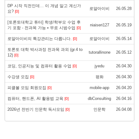
DP 시작 직전인데… 이 개념 알고 계신가
로얄아이비
26.05.28
요?
[0]
[토론토대학교 튜터] 학생/학부모 수업 후
niaiseri127
26.05.19
기 포함 - 전과목 가능 • 무료 시범수업
[0]
로얄아이비의 특강관리는 다릅니다.
로얄아이비
26.05.14
[0]
토론토 대학 박사과정 전과목 과외 (gr.4 to
tutorallinone
26.05.12
12)
[0]
코딩, 인공지능 및 컴퓨터 활용 수업
jyedu
26.04.30
[0]
수강생 모집
평화
26.04.30
[0]
피클볼 모임 회원모집
mobile-app
26.04.20
[0]
컴퓨터, 핸드폰, AI 활용법 교육
dbConsulting
26.04.16
[0]
2026년 전반기 인문학 독서모임
인문학
26.04.08
[0]