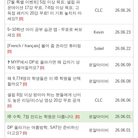
[7월 특별 이벤트] 5점 이상 목표; 셀핍 파
운데이션 17강 무료, 7-8점 이상 목표; 고
CLC
26.06.26
득점 패키지 20강 무료! 이 기회 놓치지 마
세요!!
[0]
5~10학년 아이 공부 습관 앱 - 무료로 써보
Kevin
26.06.23
세요
[0]
[French / français] 불어 줌 온라인 튜터링
Soleil
26.06.22
[0]
❓ MYP에서 DP로 올라가면 왜 갑자기 성
로얄아이비
26.06.09
적이 떨어질까요?
[0]
왜 9,774명의 학생들은 이 IB 학원을 선택
로얄아이비
26.06.08
할까요?
[0]
셀핍 8점 이상 받아야 하는 분들에게 난이
도 높은 리딩/리스닝 영상 20강 무료 공개
CLC
26.06.06
[0]
IB 수학, 7점 만드는 학원은 다릅니다.
로얄아이비
26.06.01
[0]
DP 올라가는 여름방학, SAT만 준비하신
로얄아이비
26.06.01
다고요?
[0]