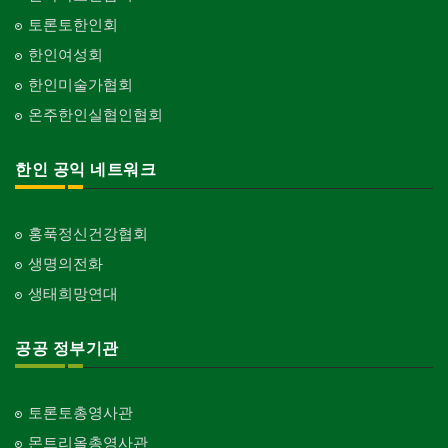
토론토한인회
한인여성회
한인미술가협회
온주한인실협인협회
한인 공익 네트워크
홍푹정신건강협회
생명의전화
생태희망연대
공공 정부기관
토론토총영사관
몬트리올총영사관