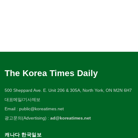
The Korea Times Daily
500 Sheppard Ave. E. Unit 206 & 305A, North York, ON M2N 6H7
대표메일/기사제보
Email : public@koreatimes.net
광고문의(Advertising) :
ad@koreatimes.net
캐나다 한국일보