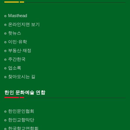
Masthead
온라인지면 보기
핫뉴스
이민·유학
부동산·재정
주간한국
업소록
찾아오시는 길
한인 문화예술 연합
한인문인협회
한인교향악단
한국학교연합회