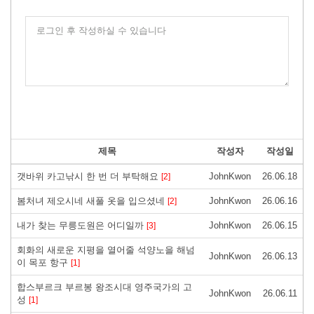
로그인 후 작성하실 수 있습니다
제목
작성자
작성일
갯바위 카고낚시 한 번 더 부탁해요
JohnKwon
26.06.18
[2]
봄처녀 제오시네 새풀 옷을 입으셨네
JohnKwon
26.06.16
[2]
내가 찾는 무릉도원은 어디일까
JohnKwon
26.06.15
[3]
회화의 새로운 지평을 열어줄 석양노을 해넘
JohnKwon
26.06.13
이 목포 항구
[1]
합스부르크 부르봉 왕조시대 영주국가의 고
JohnKwon
26.06.11
성
[1]