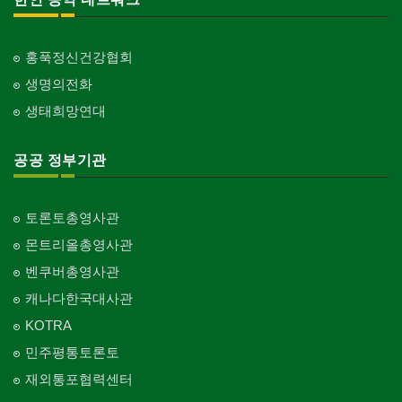
홍푹정신건강협회
생명의전화
생태희망연대
공공 정부기관
토론토총영사관
몬트리올총영사관
벤쿠버총영사관
캐나다한국대사관
KOTRA
민주평통토론토
재외통포협력센터