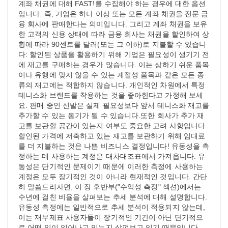
계좌 채권에 대해 FAST!를 수집해야 하는 경우에 대한 옵션
입니다. 즉, 기업은 하나 이상 또는 모든 계좌 채권을 전문 금
융 회사에 판매한다는 의미입니다. 그리고 계좌 채권을 보유
한 고객의 신용 상태에 따라 금융 회사는 채권을 할인하여 상
황에 따라 90센트를 달러(또는 그 이하)로 지불할 수 있습니
다: 할인된 상품을 활용하기 위해 기업은 필요성이 생기기 전
에 재고를 구매하는 경우가 많습니다. 이는 상하기 쉬운 품목
이나 유행에 맞지 않을 수 있는 계절성 품목과 같은 모든 종
류의 재고에는 적합하지 않습니다. 개인적인 차원에서 특정
테니스화 브랜드를 착용하는 것을 좋아한다고 가정해 보세
요. 판매 중인 신발은 실제 필요성보다 앞서 테니스화 재고를
추가할 수 있는 동기가 될 수 있습니다.또한 회사가 추가 재
고를 보관할 공간이 있는지 여부도 중요한 고려 사항입니다.
할인된 가격에 저축하고 있는 재고를 보관하기 위해 임대료
를 더 지불하는 것은 나쁜 비즈니스 결정입니다! 유동성을 측
정하는 데 사용하는 계정은 대차대조표에서 가져옵니다. 유
동성은 단기적인 문제이기 때문에 이러한 측정에 사용하는
계정은 모두 장기적인 것이 아니라 현재적인 것입니다. 간단
히 말씀드리자면, 이 장 후반부("수익성 측정" 섹션)에서는
수년에 걸친 비율을 살펴보는 추세 분석에 대해 설명합니다.
유동성 측정에는 일반적으로 추세 분석이 적용되지 않는데,
이는 재무제표 사용자들이 장기적인 기간이 아닌 단기적으
로 어떤 일이 일어나고 있는지 살펴보고 있기 때문입니다.