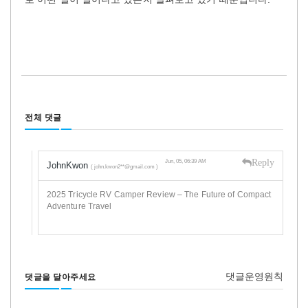
전체 댓글
Reply
Jun, 05, 06:39 AM
JohnKwon
( john.kwon2**@gmail.com )
2025 Tricycle RV Camper Review – The Future of Compact
Adventure Travel
댓글운영원칙
댓글을 달아주세요