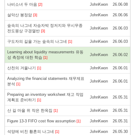
나비소녀 두 마음
JohnKwon
26.06.08
[2]
설악산 봉정암
JohnKwon
26.06.06
[3]
숲속의 나그네 자승자박 정저지와 무시무종
JohnKwon
26.06.03
전도몽상 구경열반
[3]
구도자의 길을 가는 숲속의 나그네
JohnKwon
26.06.03
[1]
Learning about liquidity measurements 유동
JohnKwon
26.06.02
성 측정에 대한 학습
[1]
산천의 겨울나기
JohnKwon
26.06.01
[1]
Analyzing the financial statements 재무제표
JohnKwon
26.06.01
분석
[1]
Preparing an inventory worksheet 재고 작업
JohnKwon
26.05.31
계획표 준비하기
[1]
산 길 마을 위 작은 한옥집
JohnKwon
26.05.31
[1]
Figure 13-3 FIFO cost flow assumption
JohnKwon
26.05.31
[1]
석양에 비친 황혼의 나그네
JohnKwon
26.05.30
[1]