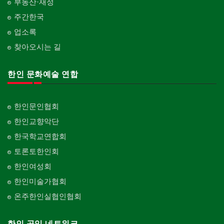
부동산·재정
주간한국
업소록
찾아오시는 길
한인 문화예술 연합
한인문인협회
한인교향악단
한국학교연합회
토론토한인회
한인여성회
한인미술가협회
온주한인실협인협회
한인 공익 네트워크