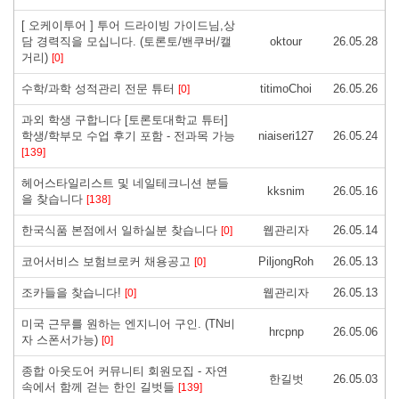
[ 오케이투어 ] 투어 드라이빙 가이드님,상
담 경력직을 모십니다. (토론토/밴쿠버/캘
oktour
26.05.28
거리)
[0]
수학/과학 성적관리 전문 튜터
titimoChoi
26.05.26
[0]
과외 학생 구합니다 [토론토대학교 튜터]
학생/학부모 수업 후기 포함 - 전과목 가능
niaiseri127
26.05.24
[139]
헤어스타일리스트 및 네일테크니션 분들
kksnim
26.05.16
을 찾습니다
[138]
한국식품 본점에서 일하실분 찾습니다
웹관리자
26.05.14
[0]
코어서비스 보험브로커 채용공고
PiljongRoh
26.05.13
[0]
조카들을 찾습니다!
웹관리자
26.05.13
[0]
미국 근무를 원하는 엔지니어 구인. (TN비
hrcpnp
26.05.06
자 스폰서가능)
[0]
종합 아웃도어 커뮤니티 회원모집 - 자연
한길벗
26.05.03
속에서 함께 걷는 한인 길벗들
[139]