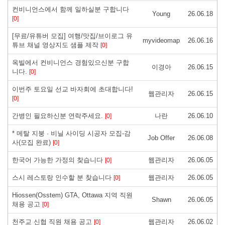
컨비니언스에서 함께 일하실분 구합니다
Young
26.06.18
[0]
[무료/유튜버 모집] 여행/맛집/브이로그 유
myvideomap
26.06.16
튜브 채널 영상지도 샘플 제작
[0]
옥빌에서 컨비니언스 경험있으신분 구합
이경아
26.06.15
니다.
[0]
이번주 토요일 선교 바자회에 초대합니다!
웹관리자
26.06.15
[0]
간병인 필요하신분 연락주세요.
나란
26.06.10
[0]
* 메탈 지붕 · 비닐 사이딩 시공자 모집-감
Job Offer
26.06.08
사(모집 완료)
[0]
한국어 가능한 가정의 찾습니다
웹관리자
26.06.05
[0]
스시 레스토랑 인수할 분 찾습니다
웹관리자
26.06.05
[0]
Hiossen(Osstem) GTA, Ottawa 지역 직원
Shawn
26.06.05
채용 공고
[0]
천주교 신협 직원 채용 공고
웹관리자
26.06.02
[0]