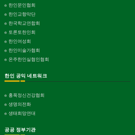
한인문인협회
한인교향악단
한국학교연합회
토론토한인회
한인여성회
한인미술가협회
온주한인실협인협회
한인 공익 네트워크
홍푹정신건강협회
생명의전화
생태희망연대
공공 정부기관