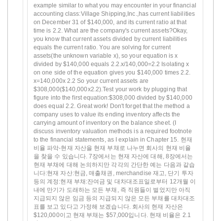
example similar to what you may encounter in your financial
accounting class:Village Shipping,Inc.,has current liabilities
on December 31 of $140,000, and its current ratio at that
time is 2.2. What are the company's current assets?Okay,
you know that current assets divided by current liabilities
equals the current ratio. You are solving for current
assets(the unknown variable x), so your equation is x
divided by $140,000 equals 2.2.x/140,000=2.2 Isolating x
on one side of the equation gives you $140,000 times 2.2.
x=140,000x 2.2 So your current assets are
$308,000($140,000x2.2).Test your work by plugging that
figure into the first equation:$308,000 divided by $140,000
does equal 2.2. Great work! Don't forget that the method a
company uses to value its ending inventory affects the
carrying amount of inventory on the balance sheet. (I
discuss inventory valuation methods is a required footnote
to the financial statements, as I explain in Chapter 15. 현재
비율 파악-현재 자산을 현재 부채로 나누면 회사의 현재 비율
을 찾을 수 있습니다. 7장에서는 현재 자산에 대해, 8장에서는
현재 부채에 대해 논의하지만 각각의 간단한 예는 다음과 같습
니다:현재 자산:현금, 매출채권, merchandise 재고, 단기 투자
등의 계정:현재 부채:잔여금 및 대차대조표일로부터 12개월 이
내에 만기가 도래하는 모든 부채, 즉 직원들이 벌었지만 아직
지급되지 않은 임금 등의 지급되지 않은 모든 부채를 대차대조
표를 보고 있다고 가정해 보겠습니다. 회사의 현재 자산은
$120,000이고 현재 부채는 $57,000입니다. 현재 비율은 2.1