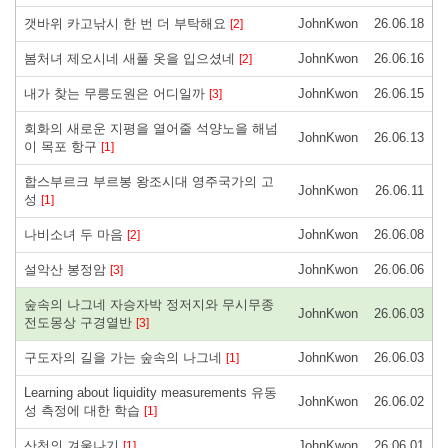
갯바위 카고낚시 한 번 더 부탁해요
JohnKwon
26.06.18
[2]
봄처녀 제오시네 새풀 옷을 입으셨네
JohnKwon
26.06.16
[2]
내가 찾는 무릉도원은 어디일까
JohnKwon
26.06.15
[3]
회화의 새로운 지평을 열어줄 석양노을 해넘
JohnKwon
26.06.13
이 목포 항구
[1]
합스부르크 부르봉 왕조시대 영주국가의 고
JohnKwon
26.06.11
성
[1]
나비소녀 두 마음
JohnKwon
26.06.08
[2]
설악산 봉정암
JohnKwon
26.06.06
[3]
숲속의 나그네 자승자박 정저지와 무시무종
JohnKwon
26.06.03
전도몽상 구경열반
[3]
구도자의 길을 가는 숲속의 나그네
JohnKwon
26.06.03
[1]
Learning about liquidity measurements 유동
JohnKwon
26.06.02
성 측정에 대한 학습
[1]
산천의 겨울나기
JohnKwon
26.06.01
[1]