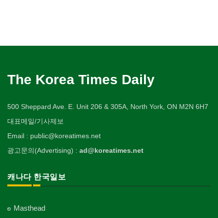
The Korea Times Daily
500 Sheppard Ave. E. Unit 206 & 305A, North York, ON M2N 6H7
대표메일/기사제보
Email : public@koreatimes.net
광고문의(Advertising) :
ad@koreatimes.net
캐나다 한국일보
Masthead