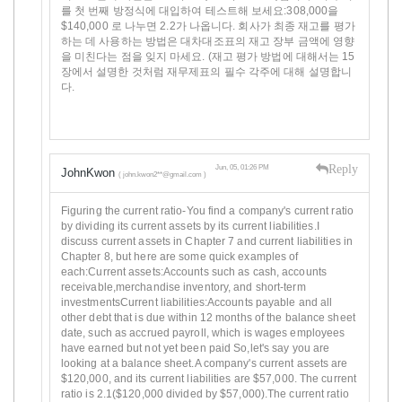
를 첫 번째 방정식에 대입하여 테스트해 보세요:308,000을
$140,000 로 나누면 2.2가 나옵니다. 회사가 최종 재고를 평가
하는 데 사용하는 방법은 대차대조표의 재고 장부 금액에 영향
을 미친다는 점을 잊지 마세요. (재고 평가 방법에 대해서는 15
장에서 설명한 것처럼 재무제표의 필수 각주에 대해 설명합니
다.
Reply
Jun, 05, 01:26 PM
JohnKwon
( john.kwon2**@gmail.com )
Figuring the current ratio-You find a company's current ratio
by dividing its current assets by its current liabilities.I
discuss current assets in Chapter 7 and current liabilities in
Chapter 8, but here are some quick examples of
each:Current assets:Accounts such as cash, accounts
receivable,merchandise inventory, and short-term
investmentsCurrent liabilities:Accounts payable and all
other debt that is due within 12 months of the balance sheet
date, such as accrued payroll, which is wages employees
have earned but not yet been paid So,let's say you are
looking at a balance sheet.A company's current assets are
$120,000, and its current liabilities are $57,000. The current
ratio is 2.1($120,000 divided by $57,000).The current ratio