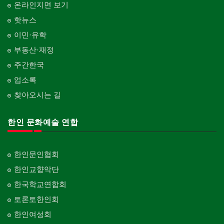
온라인지면 보기
핫뉴스
이민·유학
부동산·재정
주간한국
업소록
찾아오시는 길
한인 문화예술 연합
한인문인협회
한인교향악단
한국학교연합회
토론토한인회
한인여성회