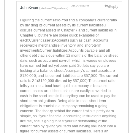
Reply
Jun, 04, 04:39 PM
JohnKwon
( john.kwon2**@gmail.com )
Figuring the current ratio-You find a company's current ratio
by dividing its current assets by its current liabilities.I
discuss current assets in Chapter 7 and current liabilities in
Chapter 8, but here are some quick examples of
each:Current assets:Accounts such as cash, accounts
receivable,merchandise inventory, and short-term
investmentsCurrent liabilities:Accounts payable and all
other debt that is due within 12 months of the balance sheet
date, such as occurued payroll, which is wages employees
have earned but not yet been paid So,let's say you are
looking at a balance sheet.A company's current assets are
$120,000, and its current liabilities are $57,000. The current
ratio is 2.1($120,000 divided by $57,000).The current ratio
tells you a lot about how liquid a company is because
current assets are either cash or are easily converted to
cash in the short-term;in theory,they can be used to pay the
short-term obligations. Being able to meet short-term
obligations is crucial to a company remaining a going
concern. The theory behind the current ratio is pretty darn
simple, so if your financial accounting instructor is anything
like me, she is going to test your understanding of the
current ratio by giving you facts and having you back into a
figure for current assets or current liabilities. Here's an