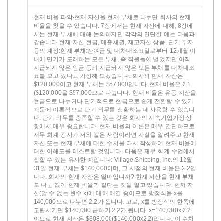
현재 비율 파악-현재 자산을 현재 부채로 나누면 회사의 현재
비율을 찾을 수 있습니다. 7장에서는 현재 자산에 대해, 8장에
서는 현재 부채에 대해 논의하지만 각각의 간단한 예는 다음과
같습니다:현재 자산:현금, 매출채권, 재고자산 상품, 단기 투자
등의 계정:현재 부채:잔여금 및 대차대조표일로부터 12개월 이
내에 만기가 도래하는 모든 부채, 즉 직원들이 벌었지만 아직
지급되지 않은 임금 등의 지급되지 않은 모든 부채를 대차대조
표를 보고 있다고 가정해 보겠습니다. 회사의 현재 자산은
$120,000이고 현재 부채는 $57,000입니다. 현재 비율은 2.1
($120,000을 $57,000으로 나눕니다. 현재 비율은 유동 자산을
현금으로 나누거나 단기적으로 현금으로 쉽게 전환할 수 있기
때문에 이론적으로 단기 의무를 상환하는 데 사용할 수 있습니
다. 단기 의무를 충족할 수 있는 것은 회사의 지속기업가정 상
황에서 매우 중요합니다. 현재 비율의 이론은 매우 간단하므로
재무 회계 강사가 저와 같은 사람이라면 사실을 알려주고 현재
자산 또는 현재 부채에 대한 수치를 다시 작성하여 현재 비율에
대한 이해도를 테스트할 것입니다. 다음은 재무 회계 수업에서
접할 수 있는 유사한 예입니다: Village Shipping, Inc.의 12월
31일 현재 부채는 $140,000이며, 그 시점의 현재 비율은 2.2입
니다. 회사의 현재 자산은 얼마입니까? 현재 자산을 현재 부채
로 나눈 값이 현재 비율과 같다는 것을 알고 있습니다. 현재 자
산(알 수 없는 변수 x)에 대해 해결 중이므로 방정식을 x를
140,000으로 나누면 2.2가 됩니다. 고로, x를 방정식의 한쪽에
고립시키면 $140,000 곱하기 2.2가 됩니다. x=140,000x 2.2
이므로 현재 자산은 $308,000($140,000x2.2)입니다. 이 수치