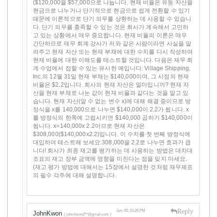
($120,000을 $57,000으로 나눕니다. 현재 비율은 유동 자산을
현금으로 나누거나 단기적으로 현금으로 쉽게 전환할 수 있기
때문에 이론적으로 단기 의무를 상환하는 데 사용할 수 있습니
다. 단기 의무를 충족할 수 있는 것은 회사가 계속해서 고민하
고 있는 상황에서 매우 중요합니다. 현재 비율의 이론은 매우
간단하므로 재무 회계 강사가 저와 같은 사람이라면 사실을 알
려주고 현재 자산 또는 현재 부채에 대한 수치를 다시 작성하여
현재 비율에 대한 이해도를 테스트할 것입니다. 다음은 재무 회
계 수업에서 접할 수 있는 유사한 예입니다: Village Shipping,
Inc.의 12월 31일 현재 부채는 $140,000이며, 그 시점의 현재
비율은 $2.2입니다. 회사의 현재 자산은 얼마입니까? 현재 자
산을 현재 부채로 나눈 값이 현재 비율과 같다는 것을 알고 있
습니다. 현재 자산(알 수 없는 변수 x)에 대해 해결 중이므로 방
정식을 x를 140,000으로 나누면 $140,000이 2.2가 됩니다. x
를 방정식의 한쪽에 고립시키면 $140,000 곱하기 $140,000이
됩니다. x=140,000x 2.2이므로 현재 자산은
$308,000($140,000x2.2)입니다. 이 수치를 첫 번째 방정식에
대입하여 테스트해 보세요:308,000을 2.2로 나누면 효과가 큽
니다! 회사가 최종 재고를 평가하는 데 사용하는 방법은 대차대
조표의 재고 장부 금액에 영향을 미친다는 점을 잊지 마세요.
(재고 평가 방법에 대해서는 15장에서 설명한 것처럼 재무제표
의 필수 각주에 대해 설명합니다.
Reply
Jun, 05, 01:26 PM
JohnKwon
( john.kwon2**@gmail.com )