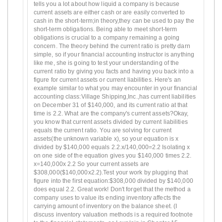
tells you a lot about how liquid a company is because
current assets are either cash or are easily converted to
cash in the short-term;in theory,they can be used to pay the
short-term obligations. Being able to meet short-term
obligations is crucial to a company remaining a going
concern. The theory behind the current ratio is pretty darn
simple, so if your financial accounting instructor is anything
like me, she is going to test your understanding of the
current ratio by giving you facts and having you back into a
figure for current assets or current liabilities. Here's an
example similar to what you may encounter in your financial
accounting class:Village Shipping,Inc.,has current liabilities
on December 31 of $140,000, and its current ratio at that
time is 2.2. What are the company's current assets?Okay,
you know that current assets divided by current liabilities
equals the current ratio. You are solving for current
assets(the unknown variable x), so your equation is x
divided by $140,000 equals 2.2.x/140,000=2.2 Isolating x
on one side of the equation gives you $140,000 times 2.2.
x=140,000x 2.2 So your current assets are
$308,000($140,000x2.2).Test your work by plugging that
figure into the first equation:$308,000 divided by $140,000
does equal 2.2. Great work! Don't forget that the method a
company uses to value its ending inventory affects the
carrying amount of inventory on the balance sheet. (I
discuss inventory valuation methods is a required footnote