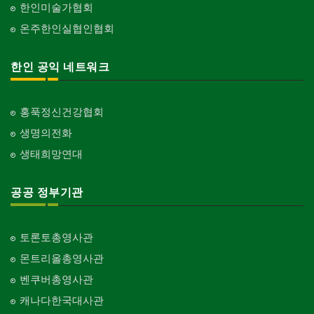
한인미술가협회
온주한인실협인협회
한인 공익 네트워크
홍푹정신건강협회
생명의전화
생태희망연대
공공 정부기관
토론토총영사관
몬트리올총영사관
벤쿠버총영사관
캐나다한국대사관