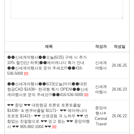
제목
작성자
작성일
⚫⚫신세계여행사⚫⚫오늘(6/25) 구매 시 추가
10% 할인(단 하루)⚫⚫에어캐나다 특가 안내
신세계
26.06.25
⚫⚫신세계여행사로 문의 주세요!!!⚫⚫416-
여행사
536-5000
[0]
⚫⚫신세계여행사⚫⚫6/23(오늘)까지⚫⚫대한
신세계
항공CAD $1438~ 한국행 특가 OPEN!⚫⚫신세
26.06.23
여행사
계여행사로 문의 주세요!!!⚫⚫416-536-5000
[0]
❤❤ 중앙 ❤❤ 대한항공 토론토 토론토출발
중앙여
$1438~ & 밴쿠버출발 $1171~ ❤❤ 에어캐나다
행사✈
토로토 $1421~ ❤❤ 오랜경험 과 노하우 ❤❤ 변
26.06.22
Central
함없는 친절함으로 ❤❤ 믿고 찾는 ❤❤ 중앙여행
Travel
사 ❤❤ 905-882-1004 ❤❤
[0]