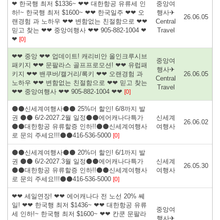
❤ 한국행 최저 $1336~ ❤❤ 대한항공 유류세 인
중앙여
하!~ 한국행 최저 $1600~ ❤❤ 한국일주 ❤❤ 오
행사✈
26.06.05
랜경험 과 노하우 ❤❤ 변함없는 친절함으로 ❤❤
Central
믿고 찾는 ❤❤ 중앙여행사 ❤❤ 905-882-1004 ❤
Travel
❤
[0]
❤❤ 중앙 ❤❤ 업데이트! 캐리비안 올인크루시브
중앙여
패키지 ❤❤ 문팔라스 골프프로모션! ❤❤ 유럽패
행사✈
키지 ❤❤ 밴쿠버/캘거리/록키 ❤❤ 오랜경험 과
26.06.05
Central
노하우 ❤❤ 변함없는 친절함으로 ❤❤ 믿고 찾는
Travel
❤❤ 중앙여행사 ❤❤ 905-882-1004 ❤❤
[0]
⚫⚫신세계여행사⚫⚫ 25%더 할인! 6/8까지 발
권 ⚫⚫ 6/2-2027.2월 일정⚫⚫에어캐나다특가
신세계
26.06.02
⚫⚫대한항공 유류할증 인하!!⚫⚫신세계여행사
여행사
로 문의 주세요!!!⚫⚫416-536-5000
[0]
⚫⚫신세계여행사⚫⚫ 20%더 할인! 6/1까지 발
권 ⚫⚫ 6/2-2027.3월 일정⚫⚫에어캐나다특가
신세계
26.05.30
⚫⚫대한항공 유류할증 인하!!⚫⚫신세계여행사
여행사
로 문의 주세요!!!⚫⚫416-536-5000
[0]
❤❤ 세일연장! ❤❤ 에어캐나다 전 노선 20% 쎄
일! ❤❤ 한국행 최저 $1436~ ❤❤ 대한항공 유류
중앙여
세 인하!~ 한국행 최저 $1600~ ❤❤ 칸쿤 문팔라
행사✈