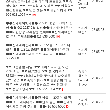
스! 올인크루시브 골프 패키지 프로모션 ❤❤ 중
26.05.28
Central
앙여행사 ❤❤ 오랜경험 과 노하우 ❤❤ 변함없는
Travel
친절함으로 ❤❤ 믿고 찾는 ❤❤ 중앙여행사 ❤❤
905-882-1004 ❤❤
[0]
⚫⚫신세계여행사⚫⚫ 20%더 할인! 6/1까지 발
권 ⚫⚫ 6/2-2027.3월 일정⚫⚫에어캐나다특가
신세계
26.05.28
⚫⚫대한항공 유류할증 인하!!⚫⚫신세계여행사
여행사
로 문의 주세요!!!⚫⚫416-536-5000
[0]
⚫⚫신세계여행사⚫⚫ 5/27 오늘까지! 20%더
할인!⚫⚫ 6/2-12/15일정⚫⚫에어캐나다특가
신세계
26.05.27
⚫⚫신세계여행사로 문의 주세요!!!⚫⚫416-
여행사
536-5000
[0]
❤❤ 여름출발 세일! ❤❤ 에어캐나다 전 노선
20% 쎄일! ❤❤ 단,2일간! ❤❤ 한국행 최저
중앙여
$1436~ ❤❤ 캐나다↔한국 두번째 위탁수하물
행사✈
26.05.26
금액 변경 ❤❤ 중앙여행사 ❤❤ 오랜경험 과 노
Central
하우 ❤❤ 변함없는 친절함으로 ❤❤ 믿고 찾는
Travel
❤❤ 중앙여행사 ❤❤ 905-882-1004 ❤❤
[0]
⚫⚫신세계여행사⚫⚫단 이틀!!!! 20%더 할인!
신세계
⚫⚫ 에어캐나다특가⚫⚫단 이틀만!⚫⚫신세계
26.05.26
여행사
여행사로 문의 주세요!!!⚫⚫416-536-5000
[0]