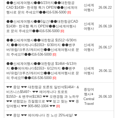
⚫⚫신세계여행사⚫⚫6/23까지⚫⚫대한항공
신세계
CAD $1438~ 한국행 특가 OPEN!⚫⚫신세계여
26.06.22
여행사
행사로 문의 주세요!!!⚫⚫416-536-5000
[0]
⚫⚫신세계여행사⚫⚫5일간!⚫⚫대한항공CAD
신세계
$1438~ 한국행 특가 OPEN!⚫⚫신세계여행사
26.06.19
여행사
로 문의 주세요!!!⚫⚫416-536-5000
[0]
⚫⚫신세계여행사⚫⚫대한항공 $1512~6/30까
지 ⚫⚫에어캐나다$1553~ 6/30까지 ⚫⚫밴쿠
신세계
26.06.17
버/유럽/크루즈/캐리비안⚫⚫신세계여행사로 문
여행사
의 주세요!!!⚫⚫416-536-5000
[0]
⚫⚫신세계여행사⚫⚫대한항공 $1464~6/13까
지 ⚫⚫에어캐나다$1553~ 6/12까지 ⚫⚫밴쿠
신세계
26.06.11
버/유럽/크루즈/캐리비안⚫⚫신세계여행사로 문
여행사
의 주세요!!!⚫⚫416-536-5000
[0]
❤❤ 중앙 ❤❤ 대한항공 토론토 일반석$1464~ &
중앙여
비즈니스$5497~ ❤❤ 에어캐나다 토로토
행사✈
$1553~ & 밴쿠버$1363 ❤❤ 오랜경험 과 노하우
26.06.10
Central
❤❤ 변함없는 친절함으로 ❤❤ 믿고 찾는 ❤❤ 중
Travel
앙여행사 ❤❤ 905-882-1004 ❤❤
[0]
❤❤ 중앙 ❤❤ 에어캐나다 전 노선 25%세일! ❤