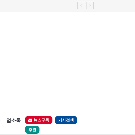
가능성 제기"
판
업소록
뉴스구독
기사검색
후원