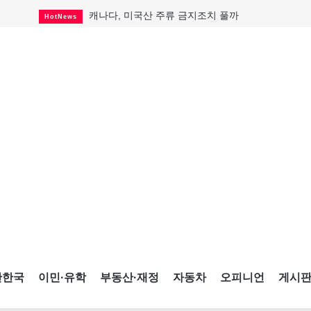
캐나다, 미국산 주류 금지조치 풀까
HotNews
"과도한 재산세 인상 억제"
HotNews
답 안 보이는 이란 전쟁
International
국세청 등 해킹 피해자 보상 청구 시작
HotNews
"美 정보기관, 독일 공항 폭발드론 러시아 소유 
International
성 접대하고, 유흥 주점서 공금 쓰고
HotNews
폭염에 다뉴브강 수위 낮아지자
International
구글과 메타가 발길 돌린 이유
Opinion
CNE에 한국의 맛과 멋 스며든다
HotNews
간한국
이민·유학
부동산·재정
자동차
오피니언
게시