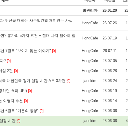
제목
작성자
작성일
조
웹관리자
26.01.20
2
과 귀신을 대하는 사주일간별 재미있는 사실
HongCafe
26.07.26
1
면? 흉가의 5가지 조건 + 절대 사지 말아야 할
HongCafe
26.07.19
1
26년 7월호 "보이지 않는 이야기"
HongCafe
26.07.11
1
[0]
을까?
HongCafe
26.07.05
1
[0]
게임 2편
HongCafe
26.06.28
1
[0]
공화국 대한민국 경기 일정 시간 A조 3차전
janekim
26.06.24
2
[0]
하면 효과 UP!)
HongCafe
26.06.19
2
[0]
는 여행지 추천
HongCafe
26.06.14
2
[0]
26년 6월호 "기운의 방향"
HongCafe
26.06.06
2
[0]
기 일정 시간
janekim
26.06.06
4
[0]