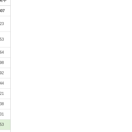
회수
807
23
53
64
98
92
44
21
38
01
53