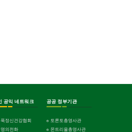
인 공익 네트워크
공공 정부기관
홍푹정신건강협회
토론토총영사관
생명의전화
몬트리올총영사관