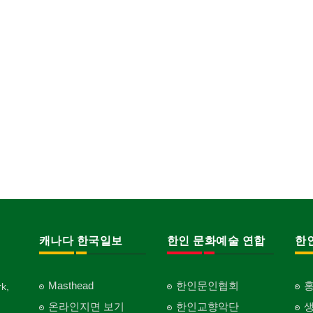
캐나다 한국일보
한인 문화예술 연합
한
Masthead
한인문인협회
k,
온라인지면 보기
한인교향악단