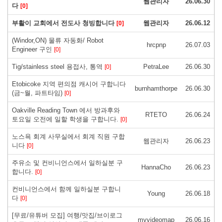
웹관리자
26.06.30
다
[0]
부활이 교회에서 전도사 청빙합니다
웹관리자
26.06.12
[0]
(Windor,ON) 물류 자동화/ Robot
hrcpnp
26.07.03
Engineer 구인
[0]
Tig/stainless steel 용접사, 통역
PetraLee
26.06.30
[0]
Etobicoke 지역 편의점 캐시어 구합니다
burnhamthorpe
26.06.30
(금~월, 파트타임)
[0]
Oakville Reading Town 에서 방과후와
RTETO
26.06.24
토요일 오전에 일할 학생을 구합니다.
[0]
노스욕 회계 사무실에서 회계 직원 구합
웹관리자
26.06.23
니다
[0]
주유소 및 컨비니언스에서 일하실분 구
HannaCho
26.06.23
합니다.
[0]
컨비니언스에서 함께 일하실분 구합니
Young
26.06.18
다
[0]
[무료/유튜버 모집] 여행/맛집/브이로그
myvideomap
26.06.16