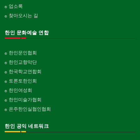
업소록
찾아오시는 길
한인 문화예술 연합
한인문인협회
한인교향악단
한국학교연합회
토론토한인회
한인여성회
한인미술가협회
온주한인실협인협회
한인 공익 네트워크