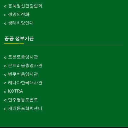
홍푹정신건강협회
생명의전화
생태희망연대
공공 정부기관
토론토총영사관
몬트리올총영사관
벤쿠버총영사관
캐나다한국대사관
KOTRA
민주평통토론토
재외통포협력센터