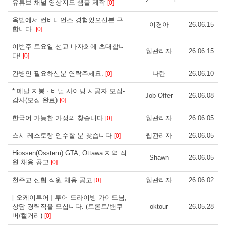
유튜브 채널 영상지도 샘플 제작
[0]
옥빌에서 컨비니언스 경험있으신분 구
이경아
26.06.15
합니다.
[0]
이번주 토요일 선교 바자회에 초대합니
웹관리자
26.06.15
다!
[0]
간병인 필요하신분 연락주세요.
나란
26.06.10
[0]
* 메탈 지붕 · 비닐 사이딩 시공자 모집-
Job Offer
26.06.08
감사(모집 완료)
[0]
한국어 가능한 가정의 찾습니다
웹관리자
26.06.05
[0]
스시 레스토랑 인수할 분 찾습니다
웹관리자
26.06.05
[0]
Hiossen(Osstem) GTA, Ottawa 지역 직
Shawn
26.06.05
원 채용 공고
[0]
천주교 신협 직원 채용 공고
웹관리자
26.06.02
[0]
[ 오케이투어 ] 투어 드라이빙 가이드님,
상담 경력직을 모십니다. (토론토/밴쿠
oktour
26.05.28
버/캘거리)
[0]