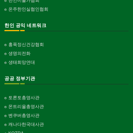
한인미술가협회
온주한인실협인협회
한인 공익 네트워크
홍푹정신건강협회
생명의전화
생태희망연대
공공 정부기관
토론토총영사관
몬트리올총영사관
벤쿠버총영사관
캐나다한국대사관