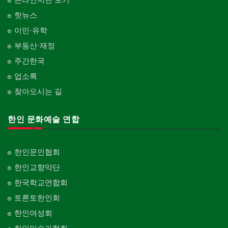
핫뉴스
이민·유학
부동산·재정
주간한국
업소록
찾아오시는 길
한인 문화예술 연합
한인문인협회
한인교향악단
한국학교연합회
토론토한인회
한인여성회