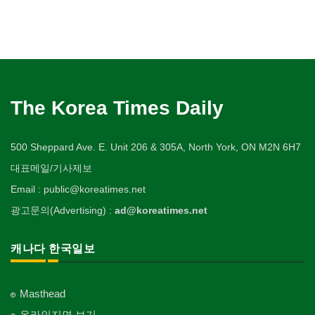
The Korea Times Daily
500 Sheppard Ave. E. Unit 206 & 305A, North York, ON M2N 6H7
대표메일/기사제보
Email : public@koreatimes.net
광고문의(Advertising) :
ad@koreatimes.net
캐나다 한국일보
Masthead
온라인지면 보기