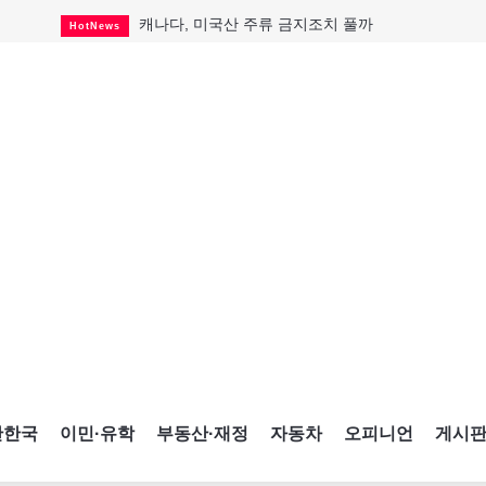
캐나다, 미국산 주류 금지조치 풀까
HotNews
제주 전국체전 10월16일 개막
CultureSports
퇴역 군용기, 산불 진화에 투입
HotNews
국세청 등 해킹 피해자 보상 청구 시작
HotNews
살사축제 총격 용의자 기소
HotNews
아동병원 직원 성범죄 혐의로 기소
HotNews
미국 영주권 수속 한인, 공항서 체포돼
HotNews
K-컬처 크루즈 타고 토론토 달군다
CultureSports
CNE에 한국의 맛과 멋 스며든다
HotNews
간한국
이민·유학
부동산·재정
자동차
오피니언
게시