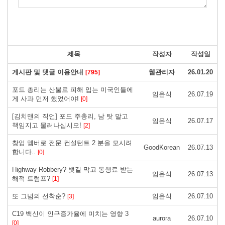
제목
작성자
작성일
게시판 및 댓글 이용안내
웹관리자
26.01.20
[795]
포드 총리는 산불로 피해 입는 미국인들에
임윤식
26.07.19
게 사과 먼저 했었어야!
[0]
[김치맨의 직언] 포드 주총리, 남 탓 말고
임윤식
26.07.17
책임지고 물러나십시오!
[2]
창업 멤버로 전문 컨설턴트 2 분을 모시려
GoodKorean
26.07.13
합니다..
[0]
Highway Robbery? 뱃길 막고 통행료 받는
임윤식
26.07.13
해적 트럼프?
[1]
또 그넘의 선착순?
임윤식
26.07.10
[3]
C19 백신이 인구증가율에 미치는 영향 3
aurora
26.07.10
[0]