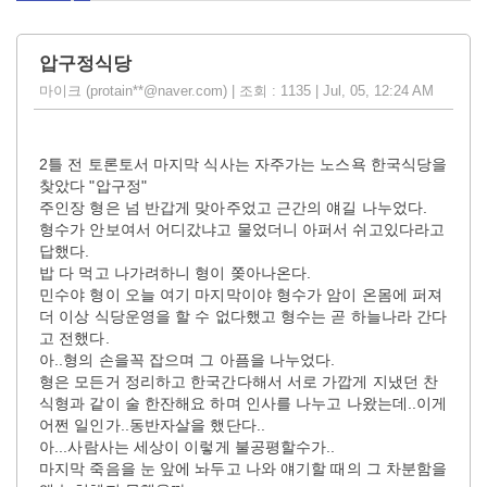
압구정식당
마이크 (protain**@naver.com) | 조회 : 1135 | Jul, 05, 12:24 AM
2틀 전 토론토서 마지막 식사는 자주가는 노스욕 한국식당을
찾았다 "압구정"
주인장 형은 넘 반갑게 맞아주었고 근간의 얘길 나누었다.
형수가 안보여서 어디갔냐고 물었더니 아퍼서 쉬고있다라고
답했다.
밥 다 먹고 나가려하니 형이 쫒아나온다.
민수야 형이 오늘 여기 마지막이야 형수가 암이 온몸에 퍼져
더 이상 식당운영을 할 수 없다했고 형수는 곧 하늘나라 간다
고 전했다.
아..형의 손을꼭 잡으며 그 아픔을 나누었다.
형은 모든거 정리하고 한국간다해서 서로 가깝게 지냈던 찬
식형과 같이 술 한잔해요 하며 인사를 나누고 나왔는데..이게
어쩐 일인가..동반자살을 했단다..
아...사람사는 세상이 이렇게 불공평할수가..
마지막 죽음을 눈 앞에 놔두고 나와 얘기할 때의 그 차분함을