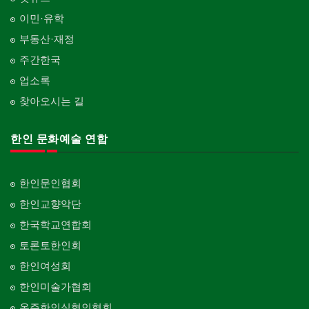
이민·유학
부동산·재정
주간한국
업소록
찾아오시는 길
한인 문화예술 연합
한인문인협회
한인교향악단
한국학교연합회
토론토한인회
한인여성회
한인미술가협회
온주한인실협인협회