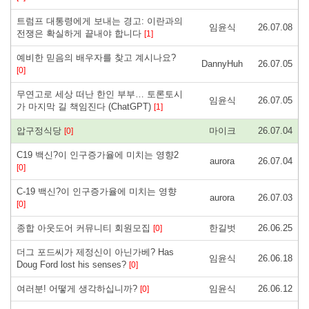
트럼프 대통령에게 보내는 경고: 이란과의
임윤식
26.07.08
전쟁은 확실하게 끝내야 합니다
[1]
예비한 믿음의 배우자를 찾고 계시나요?
DannyHuh
26.07.05
[0]
무연고로 세상 떠난 한인 부부… 토론토시
임윤식
26.07.05
가 마지막 길 책임진다 (ChatGPT)
[1]
압구정식당
마이크
26.07.04
[0]
C19 백신?이 인구증가율에 미치는 영향2
aurora
26.07.04
[0]
C-19 백신?이 인구증가율에 미치는 영향
aurora
26.07.03
[0]
종합 아웃도어 커뮤니티 회원모집
한길벗
26.06.25
[0]
더그 포드씨가 제정신이 아닌가베? Has
임윤식
26.06.18
Doug Ford lost his senses?
[0]
여러분! 어떻게 생각하십니까?
임윤식
26.06.12
[0]