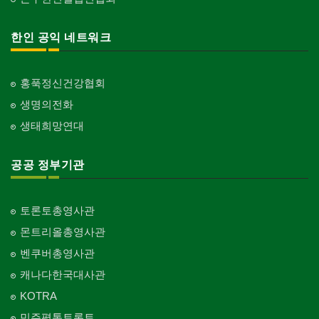
한인 공익 네트워크
홍푹정신건강협회
생명의전화
생태희망연대
공공 정부기관
토론토총영사관
몬트리올총영사관
벤쿠버총영사관
캐나다한국대사관
KOTRA
민주평통토론토