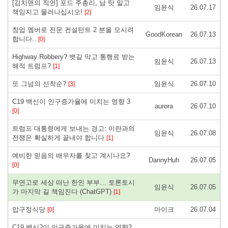
[김치맨의 직언] 포드 주총리, 남 탓 말고
임윤식
26.07.17
책임지고 물러나십시오!
[2]
창업 멤버로 전문 컨설턴트 2 분을 모시려
GoodKorean
26.07.13
합니다..
[0]
Highway Robbery? 뱃길 막고 통행료 받는
임윤식
26.07.13
해적 트럼프?
[1]
또 그넘의 선착순?
임윤식
26.07.10
[3]
C19 백신이 인구증가율에 미치는 영향 3
aurora
26.07.10
[0]
트럼프 대통령에게 보내는 경고: 이란과의
임윤식
26.07.08
전쟁은 확실하게 끝내야 합니다
[1]
예비한 믿음의 배우자를 찾고 계시나요?
DannyHuh
26.07.05
[0]
무연고로 세상 떠난 한인 부부… 토론토시
임윤식
26.07.05
가 마지막 길 책임진다 (ChatGPT)
[1]
압구정식당
마이크
26.07.04
[0]
C19 백신?이 인구증가율에 미치는 영향2