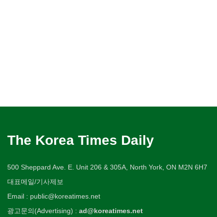
The Korea Times Daily
500 Sheppard Ave. E. Unit 206 & 305A, North York, ON M2N 6H7
대표메일/기사제보
Email : public@koreatimes.net
광고문의(Advertising) :
ad@koreatimes.net