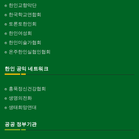
한인교향악단
한국학교연합회
토론토한인회
한인여성회
한인미술가협회
온주한인실협인협회
한인 공익 네트워크
홍푹정신건강협회
생명의전화
생태희망연대
공공 정부기관