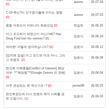
aurora
26.07.04
[0]
C-19 백신?이 인구증가율에 미치는 영향
aurora
26.07.03
[0]
종합 아웃도어 커뮤니티 회원모집
한길벗
26.06.25
[0]
더그 포드씨가 제정신이 아닌가베? Has
임윤식
26.06.18
Doug Ford lost his senses?
[0]
여러분! 어떻게 생각하십니까?
임윤식
26.06.12
[0]
[김치맨 잡설] 더그 포드와 마크 카니, 그리
임윤식
26.06.08
고 트럼프
[2]
한인회 이해충돌(Conflict of Interest) 해당
여부: **"해당함"**(Google Gemini 의 견해)
임윤식
26.06.04
[0]
사주 관심있는 분 계신가요~?
jennie99
26.06.03
[0]
한인회장단과 이사 전원의 즉각 사퇴를 권
임윤식
26.06.03
유 드립니다.
[1]