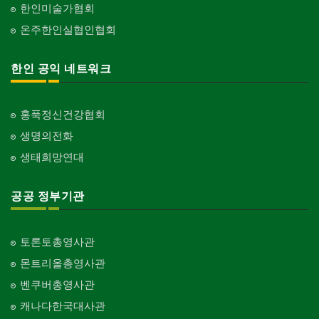
한인미술가협회
온주한인실협인협회
한인 공익 네트워크
홍푹정신건강협회
생명의전화
생태희망연대
공공 정부기관
토론토총영사관
몬트리올총영사관
벤쿠버총영사관
캐나다한국대사관