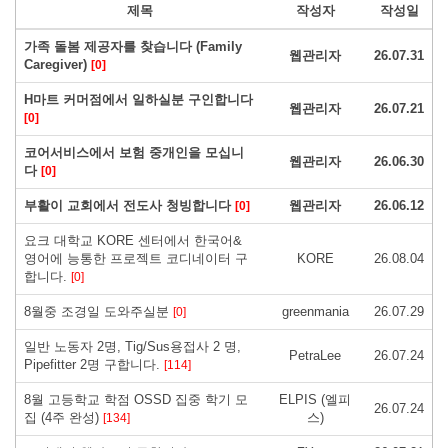
제목
작성자
작성일
가족 돌봄 제공자를 찾습니다 (Family
웹관리자
26.07.31
Caregiver)
[0]
H마트 커머점에서 일하실분 구인합니다
웹관리자
26.07.21
[0]
코어서비스에서 보험 중개인을 모십니
웹관리자
26.06.30
다
[0]
부활이 교회에서 전도사 청빙합니다
웹관리자
26.06.12
[0]
요크 대학교 KORE 센터에서 한국어&
영어에 능통한 프로젝트 코디네이터 구
KORE
26.08.04
합니다.
[0]
8월중 조경일 도와주실분
greenmania
26.07.29
[0]
일반 노동자 2명, Tig/Sus용접사 2 명,
PetraLee
26.07.24
Pipefitter 2명 구합니다.
[114]
8월 고등학교 학점 OSSD 집중 학기 모
ELPIS (엘피
26.07.24
집 (4주 완성)
스)
[134]