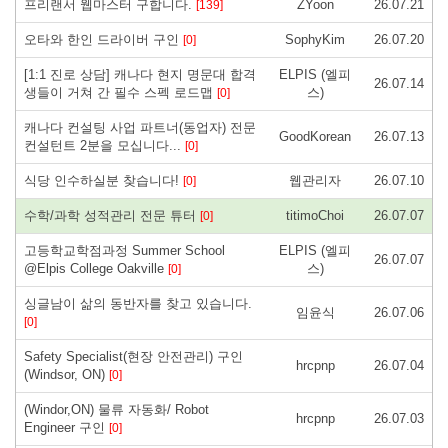
프리랜서 웹마스터 구합니다.
ZYoon
26.07.21
[139]
오타와 한인 드라이버 구인
SophyKim
26.07.20
[0]
[1:1 진로 상담] 캐나다 현지 명문대 합격
ELPIS (엘피
26.07.14
생들이 거쳐 간 필수 스펙 로드맵
스)
[0]
캐나다 컨설팅 사업 파트너(동업자) 전문
GoodKorean
26.07.13
컨설턴트 2분을 모십니다...
[0]
식당 인수하실분 찾습니다!
웹관리자
26.07.10
[0]
수학/과학 성적관리 전문 튜터
titimoChoi
26.07.07
[0]
고등학교학점과정 Summer School
ELPIS (엘피
26.07.07
@Elpis College Oakville
스)
[0]
싱글남이 삶의 동반자를 찾고 있습니다.
임윤식
26.07.06
[0]
Safety Specialist(현장 안전관리) 구인
hrcpnp
26.07.04
(Windsor, ON)
[0]
(Windor,ON) 물류 자동화/ Robot
hrcpnp
26.07.03
Engineer 구인
[0]