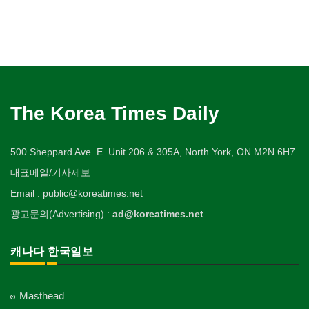
The Korea Times Daily
500 Sheppard Ave. E. Unit 206 & 305A, North York, ON M2N 6H7
대표메일/기사제보
Email : public@koreatimes.net
광고문의(Advertising) :
ad@koreatimes.net
캐나다 한국일보
Masthead