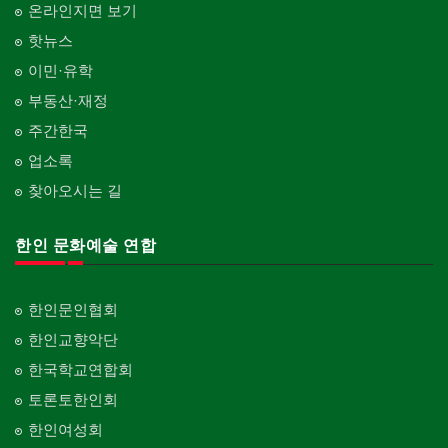
온라인지면 보기
핫뉴스
이민·유학
부동산·재정
주간한국
업소록
찾아오시는 길
한인 문화예술 연합
한인문인협회
한인교향악단
한국학교연합회
토론토한인회
한인여성회