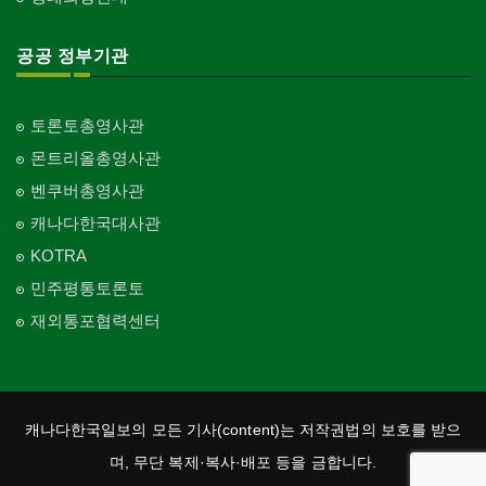
공공 정부기관
토론토총영사관
몬트리올총영사관
벤쿠버총영사관
캐나다한국대사관
KOTRA
민주평통토론토
재외통포협력센터
캐나다한국일보의 모든 기사(content)는 저작권법의 보호를 받으
며, 무단 복제·복사·배포 등을 금합니다.