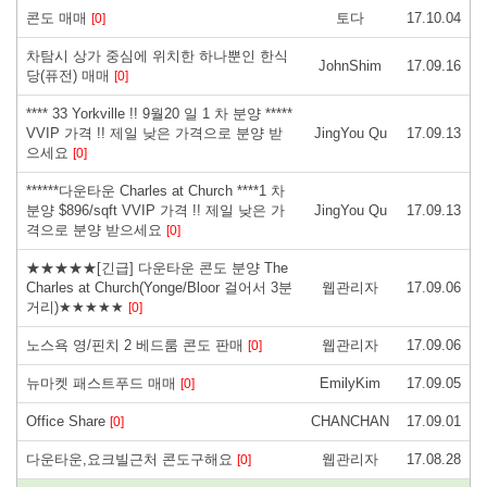
콘도 매매
토다
17.10.04
[0]
차탐시 상가 중심에 위치한 하나뿐인 한식
JohnShim
17.09.16
당(퓨전) 매매
[0]
**** 33 Yorkville !! 9월20 일 1 차 분양 *****
VVIP 가격 !! 제일 낮은 가격으로 분양 받
JingYou Qu
17.09.13
으세요
[0]
******다운타운 Charles at Church ****1 차
분양 $896/sqft VVIP 가격 !! 제일 낮은 가
JingYou Qu
17.09.13
격으로 분양 받으세요
[0]
★★★★★[긴급] 다운타운 콘도 분양 The
Charles at Church(Yonge/Bloor 걸어서 3분
웹관리자
17.09.06
거리)★★★★★
[0]
노스욕 영/핀치 2 베드룸 콘도 판매
웹관리자
17.09.06
[0]
뉴마켓 패스트푸드 매매
EmilyKim
17.09.05
[0]
Office Share
CHANCHAN
17.09.01
[0]
다운타운,요크빌근처 콘도구해요
웹관리자
17.08.28
[0]