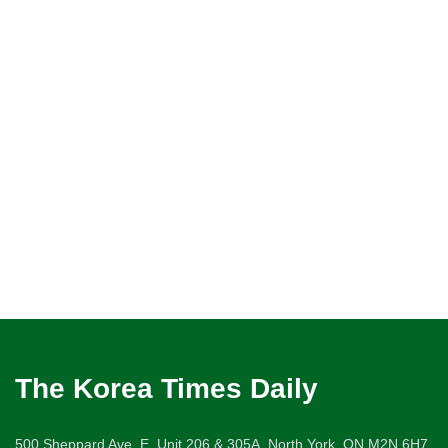
The Korea Times Daily
500 Sheppard Ave. E. Unit 206 & 305A, North York, ON M2N 6H7