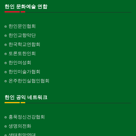
한인 문화예술 연합
한인문인협회
한인교향악단
한국학교연합회
토론토한인회
한인여성회
한인미술가협회
온주한인실협인협회
한인 공익 네트워크
홍푹정신건강협회
생명의전화
생태희망연대