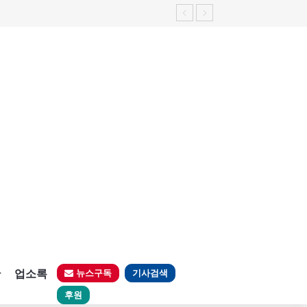
판
업소록
뉴스구독
기사검색
후원