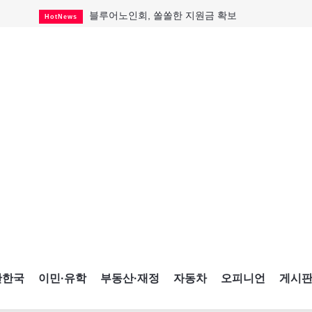
블루어노인회, 쏠쏠한 지원금 확보
HotNews
캐나다인 33% "생활비 부담에 보험 축소"
HotNews
"마약 범죄에 연루됐으니 돈 보내라"
HotNews
토론토 살사축제 총격 용의자 체포
HotNews
세계 10대 구조물서 내려오는 CN타워
CultureSports
이민자의 삶을 문학적 이야기로
CultureSports
미 총영사관 총격 용의자 2명 체포
HotNews
캐나다 공룡 화석, 주화로 탄생
CultureSports
"벌써 내년 여름이 기다려진다"
CultureSports
간한국
이민·유학
부동산·재정
자동차
오피니언
게시