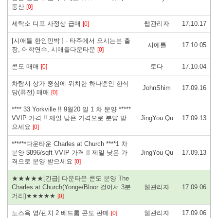
동산
[0]
세탁소 디포 사정상 급매
웹관리자
17.10.17
[0]
[시애틀 한인민박 ] - 타주에서 오시는분 출
시애틀
17.10.05
장, 어학연수, 시애틀다운타운
[0]
콘도 매매
토다
17.10.04
[0]
차탐시 상가 중심에 위치한 하나뿐인 한식
JohnShim
17.09.16
당(퓨전) 매매
[0]
**** 33 Yorkville !! 9월20 일 1 차 분양 *****
VVIP 가격 !! 제일 낮은 가격으로 분양 받
JingYou Qu
17.09.13
으세요
[0]
******다운타운 Charles at Church ****1 차
분양 $896/sqft VVIP 가격 !! 제일 낮은 가
JingYou Qu
17.09.13
격으로 분양 받으세요
[0]
★★★★★[긴급] 다운타운 콘도 분양 The
Charles at Church(Yonge/Bloor 걸어서 3분
웹관리자
17.09.06
거리)★★★★★
[0]
노스욕 영/핀치 2 베드룸 콘도 판매
웹관리자
17.09.06
[0]