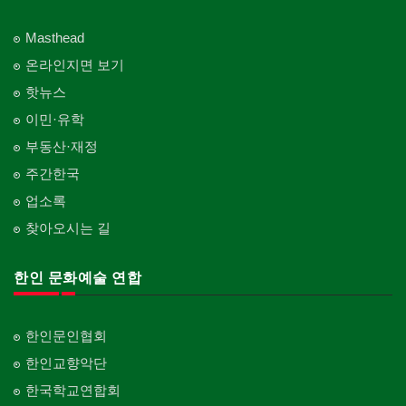
Masthead
온라인지면 보기
핫뉴스
이민·유학
부동산·재정
주간한국
업소록
찾아오시는 길
한인 문화예술 연합
한인문인협회
한인교향악단
한국학교연합회