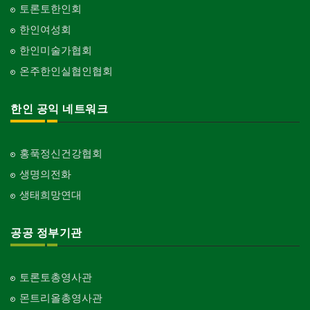
토론토한인회
한인여성회
한인미술가협회
온주한인실협인협회
한인 공익 네트워크
홍푹정신건강협회
생명의전화
생태희망연대
공공 정부기관
토론토총영사관
몬트리올총영사관