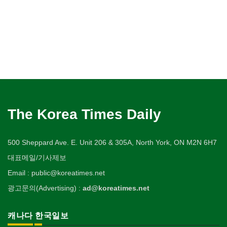
The Korea Times Daily
500 Sheppard Ave. E. Unit 206 & 305A, North York, ON M2N 6H7
대표메일/기사제보
Email : public@koreatimes.net
광고문의(Advertising) :
ad@koreatimes.net
캐나다 한국일보