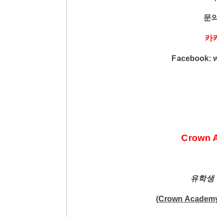
문
카
Facebook:
Crown A
유학생
(Crown Academy 