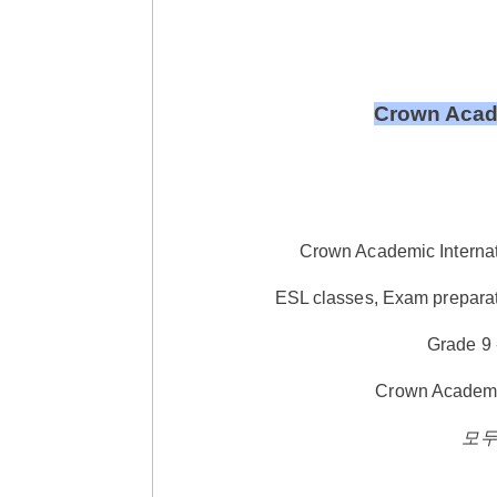
Crown Acade
Crown Academic Interna
ESL classes, Exam preparati
Grade 9
Crown Aca
모