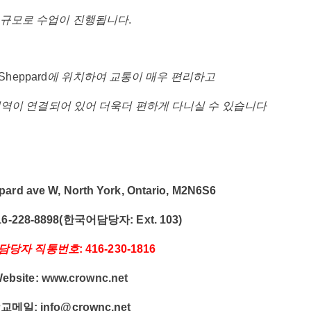
규모로
수업이
진행됩니다
.
Sheppard
에
위치하여
교통이 매우 편리하고
철역이
연결되어 있어 더욱더 편하게 다니실 수 있습니다
pard ave W, North York, Ontario, M2N6S6
16-228-8898(
한국어담당자
: Ext. 103)
담당자
직통번호
: 416-230-1816
ebsite:
www.crownc.net
학교메일
:
info@crownc.net