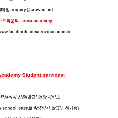
의메일
:
inquiry@crownc.net
카오톡문의
: crownacademy
www.facebook.com/crownacademic
cademy Student services:
학생비자
신청
/
발급
/
연장
서비스
school letter
로
학생비자
발급
/
신청가능
)