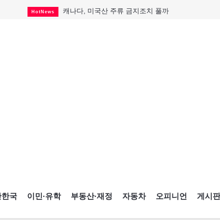
캐나다, 미국산 주류 금지조치 풀까
HotNews
"과도한 재산세 인상 억제"
HotNews
답 안 보이는 이란 전쟁
International
국세청 등 해킹 피해자 보상 청구 시작
HotNews
"美 정보기관, 독일 공항 폭발드론 러시아 소유 
International
성 접대하고, 유흥 주점서 공금 쓰고
HotNews
폭염에 다뉴브강 수위 낮아지자
International
구글과 메타가 발길 돌린 이유
Opinion
CNE에 한국의 맛과 멋 스며든다
HotNews
간한국
이민·유학
부동산·재정
자동차
오피니언
게시