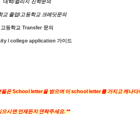
대학
/
컬리지
진학문의
학교
졸업
/
고등학교
크레딧문의
고등학교
Transfer
문의
ity / college application
가이드
분들은
School letter
을
받으며
이
school letter
를
가지고
캐나다
있으시면
언제든지
연락주세요
. **