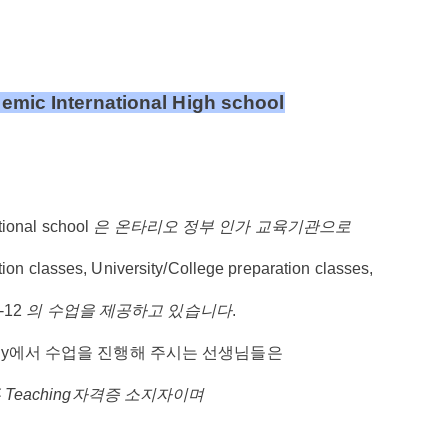
mic International High school
tional school
은
온타리오
정부
인가
교육기관으로
on classes, University/College preparation classes,
 -12
의
수업을 제공하고
있습니다
.
demy에서 수업을 진행해 주시는
선생님들은
두
Teaching
자격증
소지자이며