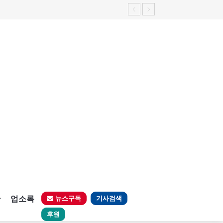
가능성 제기"
판
업소록
뉴스구독
기사검색
후원