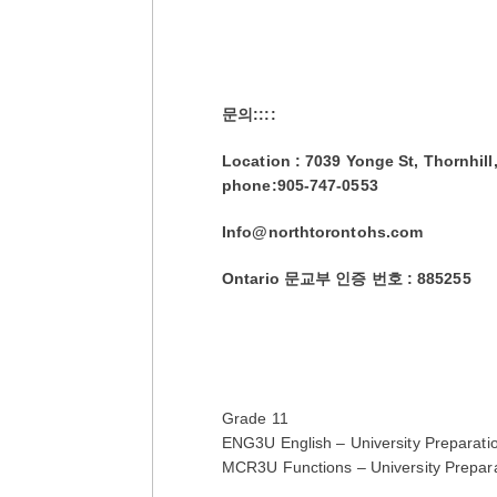
문의::::
Location : 7039 Yonge St, Thornh
phone:905-747-0553
Info@northtorontohs.com
Ontario 문교부 인증 번호 : 885255
Grade 11
ENG3U English – University Preparati
MCR3U Functions – University Prepar