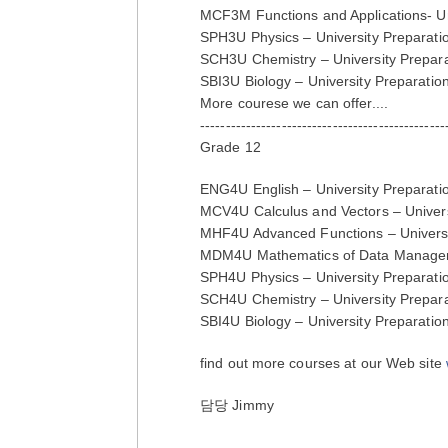
MCF3M Functions and Applications- Un
SPH3U Physics – University Preparati
SCH3U Chemistry – University Prepara
SBI3U Biology – University Preparatio
More courese we can offer....
------------------------------------------------
Grade 12
ENG4U English – University Preparati
MCV4U Calculus and Vectors – Univers
MHF4U Advanced Functions – Universi
MDM4U Mathematics of Data Manageme
SPH4U Physics – University Preparati
SCH4U Chemistry – University Prepara
SBI4U Biology – University Preparatio
find out more courses at our Web site
담당 Jimmy