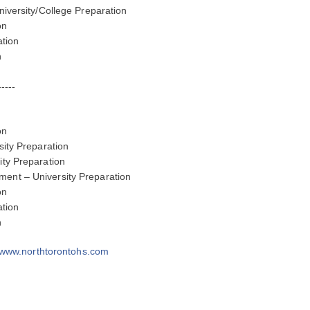
iversity/College Preparation
on
tion
n
-----
on
ity Preparation
ty Preparation
nt – University Preparation
on
tion
n
www.northtorontohs.com