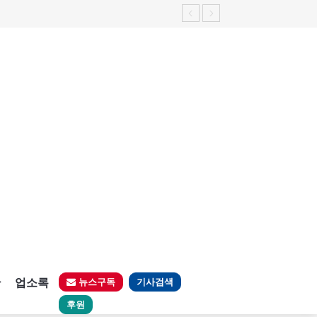
가능성 제기"
판
업소록
뉴스구독
기사검색
후원