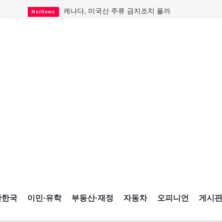
캐나다, 미국산 주류 금지조치 풀까
HotNews
"과도한 재산세 인상 억제"
HotNews
답 안 보이는 이란 전쟁
International
국세청 등 해킹 피해자 보상 청구 시작
HotNews
"美 정보기관, 독일 공항 폭발드론 러시아 소유 
International
성 접대하고, 유흥 주점서 공금 쓰고
HotNews
폭염에 다뉴브강 수위 낮아지자
International
구글과 메타가 발길 돌린 이유
Opinion
CNE에 한국의 맛과 멋 스며든다
HotNews
간한국
이민·유학
부동산·재정
자동차
오피니언
게시