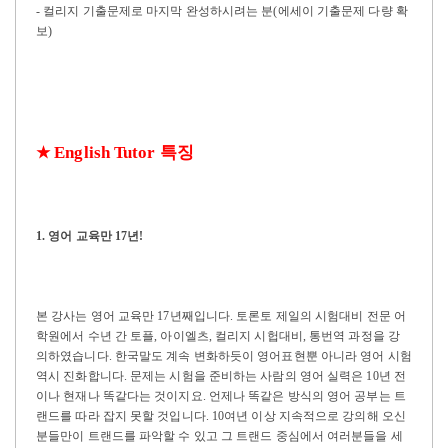
- 컬리지 기출문제로 마지막 완성하시려는 분(에세이 기출문제 다량 확
보)
특징
English Tutor
★
1.
영어 교육만
17
년
!
본 강사는 영어 교육만
17
년째입니다
.
토론토 제일의 시험대비 전문 어
학원에서 수년 간 토플
,
아이엘츠
,
컬리지 시헙대비
,
통번역 과정을 강
의하였습니다
.
한국말도 계속 변화하듯이 영어표현뿐 아니라 영어 시험
역시 진화합니다
.
문제는 시험을 준비하는 사람의 영어 실력은
10
년 전
이나 현재나 똑같다는 것이지요
.
언제나 똑같은 방식의 영어 공부는 트
랜드를 따라 잡지 못할 것입니다
. 10
여년 이상 지속적으로 강의해 오신
분들만이 트랜드를 파악할 수 있고 그 트랜드 중심에서 여러분들을 세