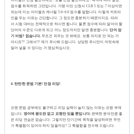
점수를 취득하면 그만입니다
.
가령 이민 신청서
CLB 5
또는
7
이상이면
되는데 이는 아이엘츠 제너럴
5.0~6.0
점수를 말합니다
.
이렇게 커트라
인을 두는 이유는 간단합니다
.
그 정도면 충분하기 때문이지요
. 따라
서
시험 대비는 전략적으로 하시면 됩니다
.
물론 점수에 따라 알아야 할
단어의 수준도 다르게 되고 어느 정도까지만 알면 충분합니다
.
단어 암
기 비법
?
없습니다
.
무조건 외우는 것 밖에요
.
보통 의지로 안 되는 거
아시죠
??
그래서
!!!
제가 푸시해 드립니다
.
상당한 푸시만이 머릿속에
밀어 넣을 수 있다는 거 명심하십시오
.
4.
탄탄한 문법 기본
!
만점 리딩
!
오랜 문법 공부에도 불구하고 리딩 실력이 늘지 않는 이유는 요령 부재
입니다
.
영어에 왕도란 없고 요령만 있을 뿐입니다
.
완벽한 분석만큼 좋
은 리딩 연습은 없습니다
.
그렇지만 단기간에 목적을 달성하려면 무언
가 특별함이 있어야 하지 않을까요
?
그 특별함을 전수해 드립니다
.