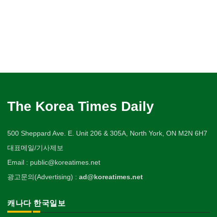
The Korea Times Daily
500 Sheppard Ave. E. Unit 206 & 305A, North York, ON M2N 6H7
대표메일/기사제보
Email : public@koreatimes.net
광고문의(Advertising) :
ad@koreatimes.net
캐나다 한국일보