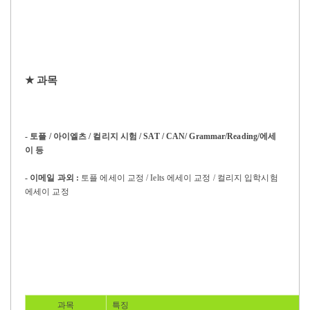
★
과목
-
토플
/
아이엘츠
/
컬리지 시험
/ SAT / CAN/ Grammar/Reading/에세
이
등
-
이메일 과외
:
토플 에세이 교정
/ Ielts
에세이 교정
/
컬리지 입학시험
에세이 교정
과목
특징