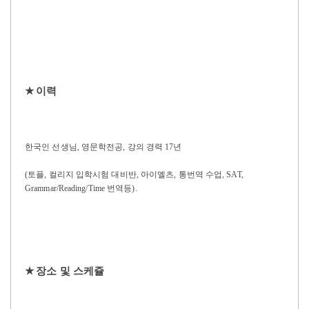
★
이력
한국인 선생님
,
영문학전공
,
강의 경력
17
년
(
토플
,
컬리지 입학시험 대비반
,
아이엘츠
,
통번역 수업
, SAT,
Grammar/Reading/Time
번역등
).
★
장소 및 스케쥴