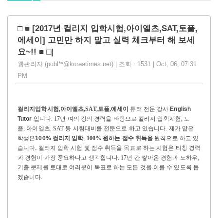
□ ■ [2017년 컬리지 입학시험,아이엘츠,SAT,토플,
에세이] 고민만 하지 말고 실력 체크부터 해 보세
요~!! ■ □|
웹관리자 (publ**@koreatimes.net) | 조회 : 1531 | Oct, 06, 07:31
PM
컬리지입학시험,아이엘츠,SAT,토플,에세이
튜터 전문 강사
English
Tutor
입니다
. 17
년 여의 강의 경력을 바탕으로
컬리지 입학시험,
토
플
,
아이엘츠
, SAT
등 시험대비를 전문으로 하고 있습니다.
제가 맡은
학생은
100% 컬리지 입학
,
100%
원하는 점수 취득을
원칙으로 하고 있
습니다. 컬리지 입학 시험 및
점수 취득을 목표로 하는 시험은 티칭 경력
과 경험이 가장 중요하다고 생각합니다
. 17
년 간 쌓아온 경험과 노하우,
기출 문제를 토대로 여러분이 목표로 하는 모든 것을 이룰 수 있도록 돕
겠습니다
.