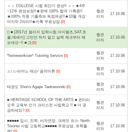
＜＜ COLLEGE 시험 최단기 완성!! ＞＞★4주
~12주 완성보장!!★완벽 100% 합격 기록중!!
웹관
17.10.06
★100% 적중 기출족보 독점제공!!★10월 개강
리자
마지막 2자리!!★카톡 무료상담
[0]
□ ■ [2017년 컬리지 입학시험,아이엘츠,SAT,토
웹관
플,에세이] 고민만 하지 말고 실력 체크부터 해
17.10.06
리자
보세요~!! ■ □|
[0]
웹관
*homeworkvan* Tutoring Service
17.10.06
[0]
리자
웹관
♫♪♫♪피아노 레슨/ 음악이론
17.10.06
[0]
리자
웹관
태권도 Shon's Agape Taekwonndo
17.10.06
[0]
리자
■ HERITAGE SCHOOL OF THE ARTS ■ 온타리
웹관
오주 교육부 인가 크리스천 사립학교 !! ■ 더 궁
17.10.06
리자
금하세요?
[0]
■■■■■ 입시, 진학, 비자연장, 크레딧 코스- North
웹관
Toronto 사립 고등학교■■■■■ 무료상담, 유학플
17.10.06
리자
랜!
[0]