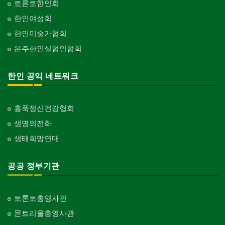
토론토한인회
한인여성회
한인미술가협회
온주한인실협인협회
한인 공익 네트워크
홍푹정신건강협회
생명의전화
생태희망연대
공공 정부기관
토론토총영사관
몬트리올총영사관