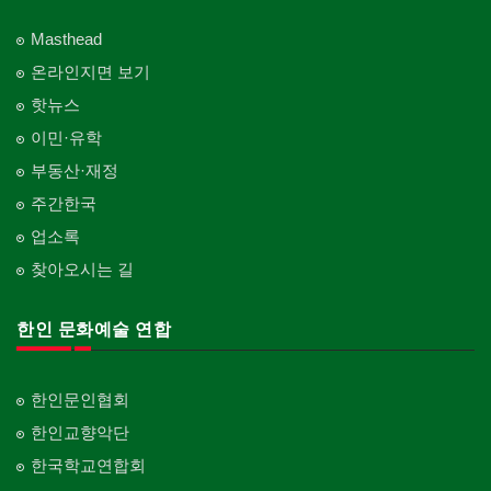
Masthead
온라인지면 보기
핫뉴스
이민·유학
부동산·재정
주간한국
업소록
찾아오시는 길
한인 문화예술 연합
한인문인협회
한인교향악단
한국학교연합회