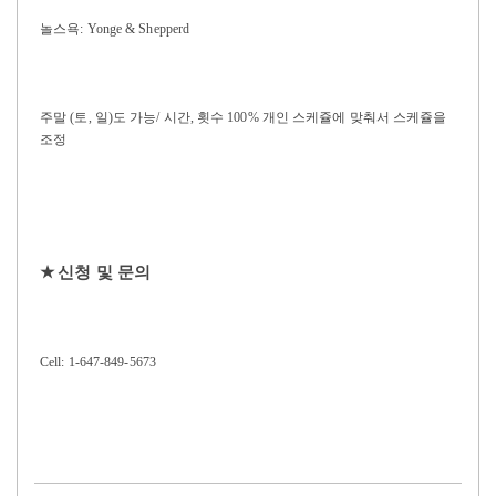
놀스욕
: Yonge & Shepperd
주말
(
토
,
일
)
도 가능
/
시간
,
횟수
100%
개인 스케쥴에 맞춰서 스케쥴을
조정
★
신청 및 문의
Cell: 1-647-849-5673