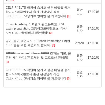
CELPIP/IELTS 학원이 숨기고 싶은 비밀을 공개
웹관
합니다&미국변호사 출신 선생님이 직접
17.10.06
리자
CELPIP/IELTS/생기초 영어반 을 가르칩니다
[0]
Crown Academy 어학원/사립고등학교: ESL,
웹관
exam preparation, 고등학교크레딧코스, 학생비
17.10.06
리자
자서비스 : *학생비자 받는방법*
[0]
영어, 불어 개인지도 :: French Immersion / 어린
ZYoon
17.10.05
이 /어른을 위한 개인지도 합니다.
[0]
#####9movement Fitness##### 결과는 기본, 운
웹관
동의 재미까지! (무료체험 및 프로모션 진행중)
17.10.05
리자
[1]
CELPIP/IELTS 학원이 숨기고 싶은 비밀을 공개
웹관
합니다&미국변호사 출신 선생님이 직접
17.10.05
리자
CELPIP/IELTS/생기초 영어반 을 가르칩니다
[0]