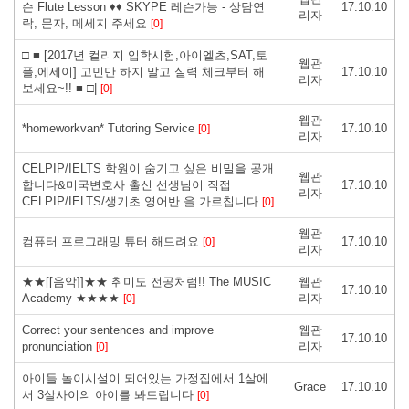
슨 Flute Lesson ♦♦ SKYPE 레슨가능 - 상담연
17.10.10
리자
락, 문자, 메세지 주세요
[0]
□ ■ [2017년 컬리지 입학시험,아이엘츠,SAT,토
웹관
플,에세이] 고민만 하지 말고 실력 체크부터 해
17.10.10
리자
보세요~!! ■ □|
[0]
웹관
*homeworkvan* Tutoring Service
17.10.10
[0]
리자
CELPIP/IELTS 학원이 숨기고 싶은 비밀을 공개
웹관
합니다&미국변호사 출신 선생님이 직접
17.10.10
리자
CELPIP/IELTS/생기초 영어반 을 가르칩니다
[0]
웹관
컴퓨터 프로그래밍 튜터 해드려요
17.10.10
[0]
리자
★★[[음악]]★★ 취미도 전공처럼!! The MUSIC
웹관
17.10.10
Academy ★★★★
리자
[0]
Correct your sentences and improve
웹관
17.10.10
pronunciation
리자
[0]
아이들 놀이시설이 되어있는 가정집에서 1살에
Grace
17.10.10
서 3살사이의 아이를 봐드립니다
[0]