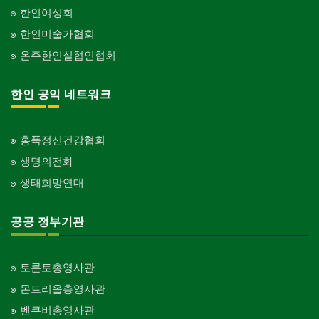
한인여성회
한인미술가협회
온주한인실협인협회
한인 공익 네트워크
홍푹정신건강협회
생명의전화
생태희망연대
공공 정부기관
토론토총영사관
몬트리올총영사관
벤쿠버총영사관