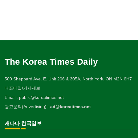
The Korea Times Daily
500 Sheppard Ave. E. Unit 206 & 305A, North York, ON M2N 6H7
대표메일/기사제보
Email : public@koreatimes.net
광고문의(Advertising) :
ad@koreatimes.net
캐나다 한국일보