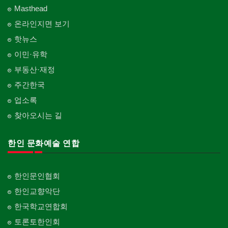
Masthead
온라인지면 보기
핫뉴스
이민·유학
부동산·재정
주간한국
업소록
찾아오시는 길
한인 문화예술 연합
한인문인협회
한인교향악단
한국학교연합회
토론토한인회