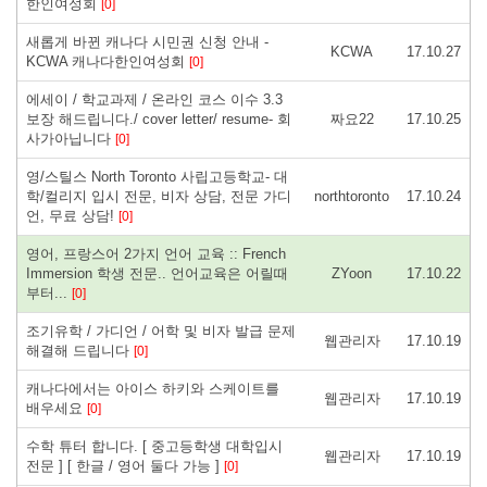
한인여성회
[0]
새롭게 바뀐 캐나다 시민권 신청 안내 -
KCWA
17.10.27
KCWA 캐나다한인여성회
[0]
에세이 / 학교과제 / 온라인 코스 이수 3.3
보장 해드립니다./ cover letter/ resume- 회
짜요22
17.10.25
사가아닙니다
[0]
영/스틸스 North Toronto 사립고등학교- 대
학/컬리지 입시 전문, 비자 상담, 전문 가디
northtoronto
17.10.24
언, 무료 상담!
[0]
영어, 프랑스어 2가지 언어 교육 :: French
Immersion 학생 전문.. 언어교육은 어릴때
ZYoon
17.10.22
부터...
[0]
조기유학 / 가디언 / 어학 및 비자 발급 문제
웹관리자
17.10.19
해결해 드립니다
[0]
캐나다에서는 아이스 하키와 스케이트를
웹관리자
17.10.19
배우세요
[0]
수학 튜터 합니다. [ 중고등학생 대학입시
웹관리자
17.10.19
전문 ] [ 한글 / 영어 둘다 가능 ]
[0]