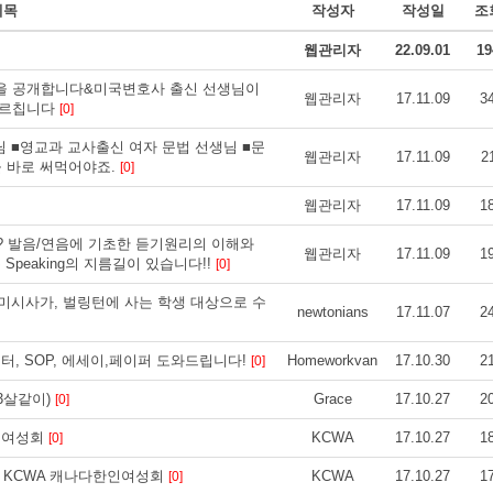
제목
작성자
작성일
조
웹관리자
22.09.01
19
 비밀을 공개합니다&미국변호사 출신 선생님이
웹관리자
17.11.09
3
 가르칩니다
[0]
 ■영교과 교사출신 여자 문법 선생님 ■문
웹관리자
17.11.09
2
늘 바로 써먹어야죠.
[0]
웹관리자
17.11.09
1
요? 발음/연음에 기초한 듣기원리의 이해와
웹관리자
17.11.09
1
Speaking의 지름길이 있습니다!!
[0]
 미시사가, 벌링턴에 사는 학생 대상으로 수
newtonians
17.11.07
2
버레터, SOP, 에세이,페이퍼 도와드립니다!
Homeworkvan
17.10.30
2
[0]
3살같이)
Grace
17.10.27
2
[0]
한인여성회
KCWA
17.10.27
1
[0]
 - KCWA 캐나다한인여성회
KCWA
17.10.27
1
[0]