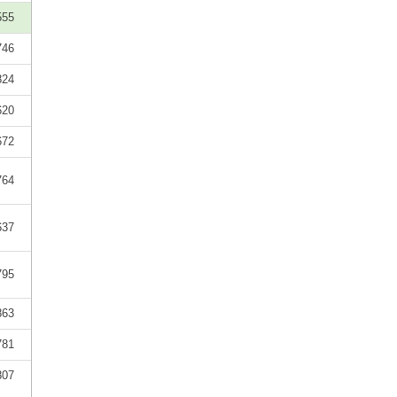
555
746
824
620
672
764
637
795
863
781
807