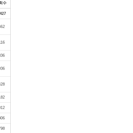
회수
427
462
116
836
936
428
182
012
806
798