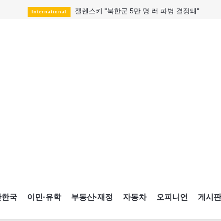
젤렌스키 "북한군 5만 명 러 파병 결정돼"
International
모즈타바 하메네이 모습 드러내나
HotNews
월 228달러 오젬픽이 75달러로
HotNews
美, 첫 mRNA 독감백신 승인
HotNews
조부모 쏘고 스쿨버스 탄 14세
International
한일 청년들 "야스쿠니 무단 합사 철회하라"
International
AI와 사랑에 빠졌다는 당신의 고백
Opinion
캐나다에서 배우는 ‘한국’
CultureSports
CNE에 한국의 맛과 멋 스며든다
HotNews
간한국
이민·유학
부동산·재정
자동차
오피니언
게시