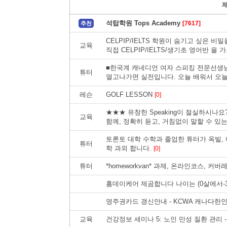
석탑학원 Tops Academy
[7617]
추천
CELPIP/IELTS 학원이 숨기고 싶은
교육
직접 CELPIP/IELTS/생기초 영어반 을
■한국계 캐네디언 여자 스피킹 전문선생님
튜터
열고나가면 실전입니다. 오늘 배워서 오
레슨
GOLF LESSON
[0]
★★★ 유창한 Speaking이 절실하시나
교육
함께, 정확히 듣고, 거침없이 말할 수 있는 
토론토 대학 수학과 졸업한 튜터가 옥빌,
튜터
학 과외 합니다.
[0]
튜터
*homeworkvan* 과제, 온라인코스, 커
홈데이케어 제곰합니다 나이는 (0살에서-
영주권카드 갱신안내 - KCWA 캐나다
교육
건강정보 세미나 5: 노인 만성 질환 관리