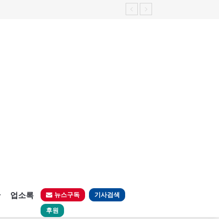
판
업소록
뉴스구독
기사검색
후원