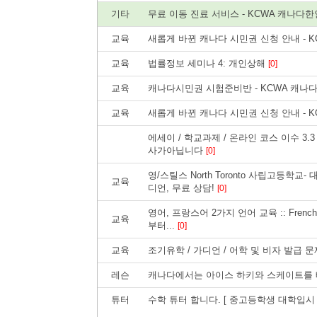
기타
무료 이동 진료 서비스 - KCWA 캐나
교육
새롭게 바뀐 캐나다 시민권 신청 안내 -
교육
법률정보 세미나 4: 개인상해
[0]
교육
캐나다시민권 시험준비반 - KCWA 캐
교육
새롭게 바뀐 캐나다 시민권 신청 안내 -
에세이 / 학교과제 / 온라인 코스 이수 3.3 보장 
사가아닙니다
[0]
영/스틸스 North Toronto 사립고등학교
교육
디언, 무료 상담!
[0]
영어, 프랑스어 2가지 언어 교육 :: Frenc
교육
부터...
[0]
교육
조기유학 / 가디언 / 어학 및 비자 발급
레슨
캐나다에서는 아이스 하키와 스케이트를
튜터
수학 튜터 합니다. [ 중고등학생 대학입시 전문