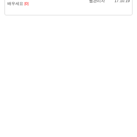
웹관리자
17.10.19
배우세요
[0]