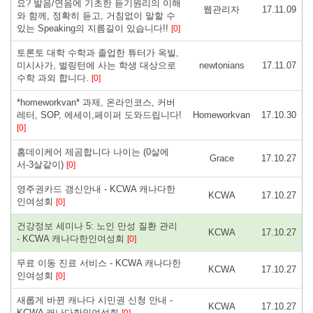
요? 발음/연음에 기초한 듣기원리의 이해
웹관리자
17.11.09
와 함께, 정확히 듣고, 거침없이 말할 수
있는 Speaking의 지름길이 있습니다!!
[0]
토론토 대학 수학과 졸업한 튜터가 옥빌,
미시사가, 벌링턴에 사는 학생 대상으로
newtonians
17.11.07
수학 과외 합니다.
[0]
*homeworkvan* 과제, 온라인코스, 커버
레터, SOP, 에세이,페이퍼 도와드립니다!
Homeworkvan
17.10.30
[0]
홈데이케어 제곰합니다 나이는 (0살에
Grace
17.10.27
서-3살같이)
[0]
영주권카드 갱신안내 - KCWA 캐나다한
KCWA
17.10.27
인여성회
[0]
건강정보 세미나 5: 노인 만성 질환 관리
KCWA
17.10.27
- KCWA 캐나다한인여성회
[0]
무료 이동 진료 서비스 - KCWA 캐나다한
KCWA
17.10.27
인여성회
[0]
새롭게 바뀐 캐나다 시민권 신청 안내 -
KCWA
17.10.27
KCWA 캐나다한인여성회
[0]