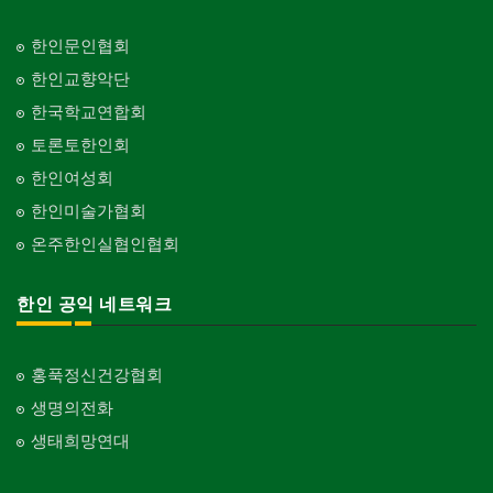
한인문인협회
한인교향악단
한국학교연합회
토론토한인회
한인여성회
한인미술가협회
온주한인실협인협회
한인 공익 네트워크
홍푹정신건강협회
생명의전화
생태희망연대