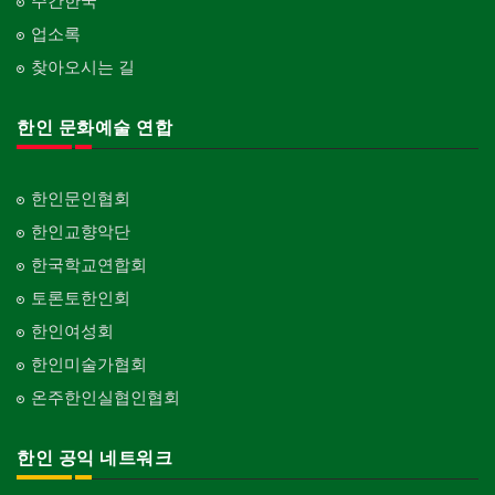
주간한국
업소록
찾아오시는 길
한인 문화예술 연합
한인문인협회
한인교향악단
한국학교연합회
토론토한인회
한인여성회
한인미술가협회
온주한인실협인협회
한인 공익 네트워크