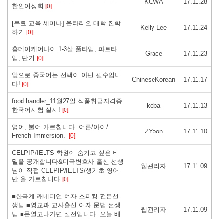
KCWA
17.11.28
한인여성회
[0]
[무료 교육 세미나] 온타리오 대학 진학
Kelly Lee
17.11.24
하기
[0]
홈데이케어나이 1-3살 풀타임, 파트타
Grace
17.11.23
임, 단기
[0]
앞으로 중국어는 선택이 아닌 필수입니
ChineseKorean
17.11.17
다!
[0]
food handler_11월27일 식품취급자격증
kcba
17.11.13
한국어시험 실시!
[0]
영어, 불어 가르칩니다. 어른/아이/
ZYoon
17.11.10
French Immersion..
[0]
CELPIP/IELTS 학원이 숨기고 싶은 비
밀을 공개합니다&미국변호사 출신 선생
웹관리자
17.11.09
님이 직접 CELPIP/IELTS/생기초 영어
반 을 가르칩니다
[0]
■한국계 캐네디언 여자 스피킹 전문선
생님 ■영교과 교사출신 여자 문법 선생
웹관리자
17.11.09
님 ■문열고나가면 실전입니다. 오늘 배