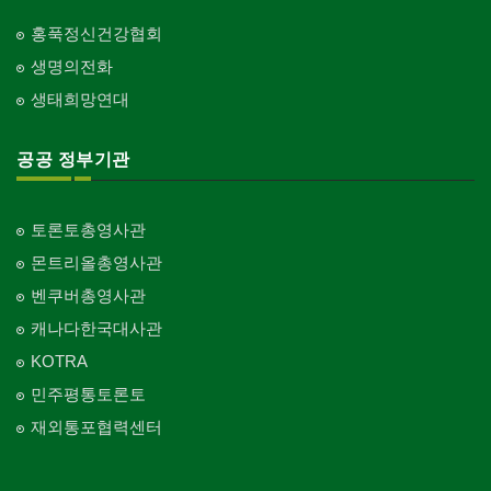
홍푹정신건강협회
생명의전화
생태희망연대
공공 정부기관
토론토총영사관
몬트리올총영사관
벤쿠버총영사관
캐나다한국대사관
KOTRA
민주평통토론토
재외통포협력센터