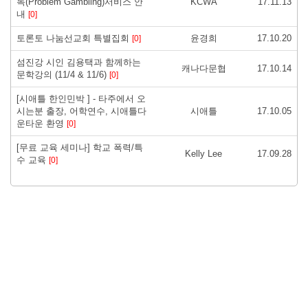
독(Problem Gambling)서비스 안
KCWA
17.11.13
내
[0]
토론토 나눔선교회 특별집회
윤경희
17.10.20
[0]
섬진강 시인 김용택과 함께하는
캐나다문협
17.10.14
문학강의 (11/4 & 11/6)
[0]
[시애틀 한인민박 ] - 타주에서 오
시는분 출장, 어학연수, 시애틀다
시애틀
17.10.05
운타운 환영
[0]
[무료 교육 세미나] 학교 폭력/특
Kelly Lee
17.09.28
수 교육
[0]