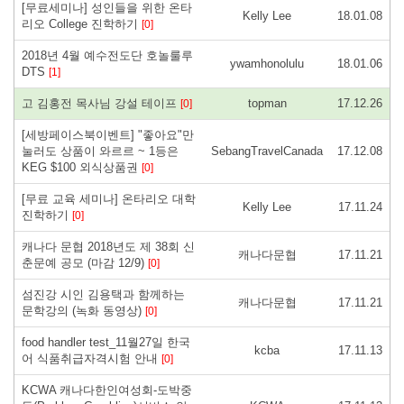
[무료세미나] 성인들을 위한 온타
Kelly Lee
18.01.08
리오 College 진학하기
[0]
2018년 4월 예수전도단 호놀룰루
ywamhonolulu
18.01.06
DTS
[1]
고 김홍전 목사님 강설 테이프
topman
17.12.26
[0]
[세방페이스북이벤트] "좋아요"만
눌러도 상품이 와르르 ~ 1등은
SebangTravelCanada
17.12.08
KEG $100 외식상품권
[0]
[무료 교육 세미나] 온타리오 대학
Kelly Lee
17.11.24
진학하기
[0]
캐나다 문협 2018년도 제 38회 신
캐나다문협
17.11.21
춘문예 공모 (마감 12/9)
[0]
섬진강 시인 김용택과 함께하는
캐나다문협
17.11.21
문학강의 (녹화 동영상)
[0]
food handler test_11월27일 한국
kcba
17.11.13
어 식품취급자격시험 안내
[0]
KCWA 캐나다한인여성회-도박중