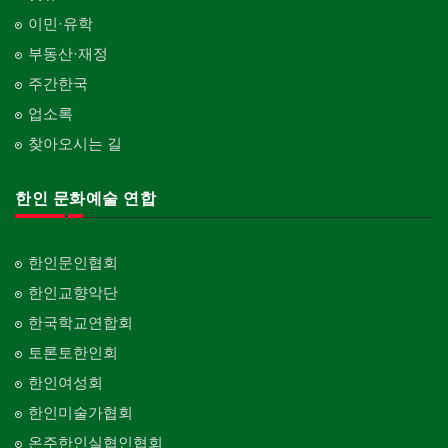
이민·유학
부동산·재정
주간한국
업소록
찾아오시는 길
한인 문화예술 연합
한인문인협회
한인교향악단
한국학교연합회
토론토한인회
한인여성회
한인미술가협회
온주한인실협인협회