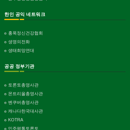
한인 공익 네트워크
홍푹정신건강협회
생명의전화
생태희망연대
공공 정부기관
토론토총영사관
몬트리올총영사관
벤쿠버총영사관
캐나다한국대사관
KOTRA
민주평통토론토