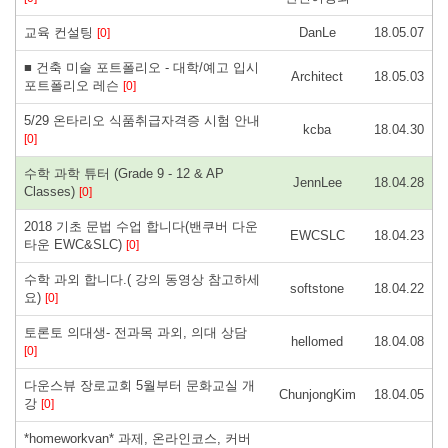
교육 컨설팅
DanLe
18.05.07
[0]
■ 건축 미술 포트폴리오 - 대학/예고 입시
Architect
18.05.03
포트폴리오 레슨
[0]
5/29 온타리오 식품취급자격증 시험 안내
kcba
18.04.30
[0]
수학 과학 튜터 (Grade 9 - 12 & AP
JennLee
18.04.28
Classes)
[0]
2018 기초 문법 수업 합니다(밴쿠버 다운
EWCSLC
18.04.23
타운 EWC&SLC)
[0]
수학 과외 합니다.( 강의 동영상 참고하세
softstone
18.04.22
요)
[0]
토론토 의대생- 전과목 과외, 의대 상담
hellomed
18.04.08
[0]
다운스뷰 장로교회 5월부터 문화교실 개
ChunjongKim
18.04.05
강
[0]
*homeworkvan* 과제, 온라인코스, 커버