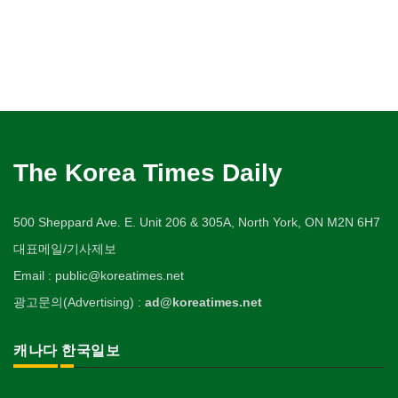
The Korea Times Daily
500 Sheppard Ave. E. Unit 206 & 305A, North York, ON M2N 6H7
대표메일/기사제보
Email : public@koreatimes.net
광고문의(Advertising) :
ad@koreatimes.net
캐나다 한국일보