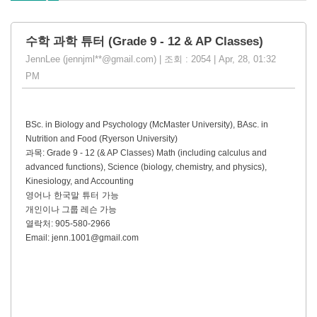
수학 과학 튜터 (Grade 9 - 12 & AP Classes)
JennLee (jennjml**@gmail.com) | 조회 : 2054 | Apr, 28, 01:32
PM
BSc. in Biology and Psychology (McMaster University), BAsc. in
Nutrition and Food (Ryerson University)
과목
:
Grade 9 - 12 (& AP Classes) Math (including calculus and
advanced functions), Science (biology, chemistry, and physics),
Kinesiology, and Accounting
영어나
한국말
튜터
가능
개인이나 그룹 레슨 가능
열락처
: 905-580-2966
Email: jenn.1001@gmail.com