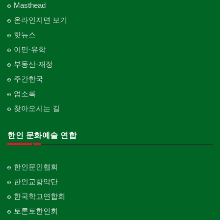
Masthead
온라인지면 보기
핫뉴스
이민·유학
부동산·재정
주간한국
업소록
찾아오시는 길
한인 문화예술 연합
한인문인협회
한인교향악단
한국학교연합회
토론토한인회