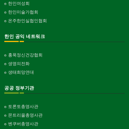
한인여성회
한인미술가협회
온주한인실협인협회
한인 공익 네트워크
홍푹정신건강협회
생명의전화
생태희망연대
공공 정부기관
토론토총영사관
몬트리올총영사관
벤쿠버총영사관