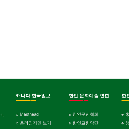
캐나다 한국일보
한인 문화예술 연합
한
Masthead
한인문인협회
k,
온라인지면 보기
한인교향악단