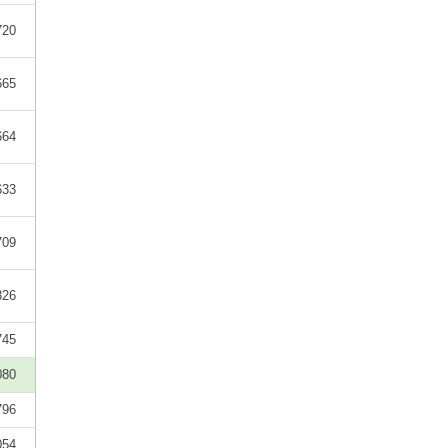
720
665
664
633
709
826
745
080
796
054