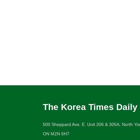
The Korea Times Daily
500 Sheppard Ave. E. Unit 206 & 305A, North Yor
ON M2N 6H7