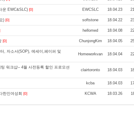
타운 EWC&SLC)
EWCSLC
18.04.23
2
[0]
요)
softstone
18.04.22
2
[0]
hellomed
18.04.08
2
]
강
ChunjongKim
18.04.05
2
[0]
버레터, 자소서(SOP), 에세이,페이퍼 및
Homeworkvan
18.04.04
2
라이팅 워크샵-- 4월 사전등록 할인 프로모션
clairtoronto
18.04.03
1
kcba
18.04.03
1
캐나다한인여성회
KCWA
18.03.26
1
[0]