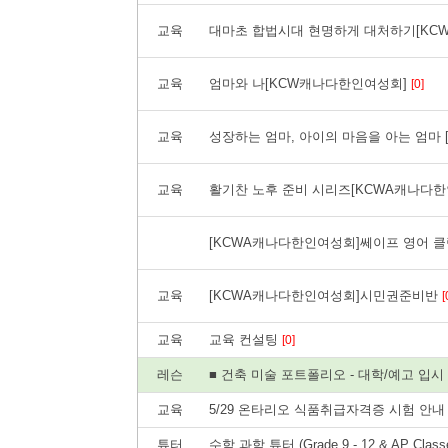
교육
대마초 합법시대 현명하게 대처하기[KC
교육
엄마와 나[KCW캐나다한인여성회]
[0]
교육
성장하는 엄마, 아이의 마음을 아는 엄마
교육
활기찬 노후 준비 시리즈[KCWA캐나다
[KCWA캐나다한인여성회]쎄이프 영어 
교육
[KCWA캐나다한인여성회]시민권준비반
[
교육
교육 컨설팅
[0]
레슨
■ 건축 미술 포트폴리오 - 대학/예고 입
교육
5/29 온타리오 식품취급자격증 시험 안
튜터
수학 과학 튜터 (Grade 9 - 12 & AP Class