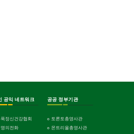
인 공익 네트워크
공공 정부기관
홍푹정신건강협회
토론토총영사관
생명의전화
몬트리올총영사관