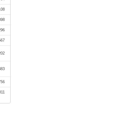
108
398
296
567
202
883
756
811