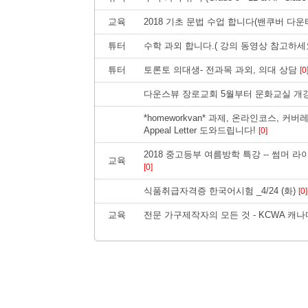
교육
2018 기초 문법 수업 합니다(밴쿠버 다운
튜터
수학 과외 합니다.( 강의 동영상 참고하세
튜터
토론토 의대생- 전과목 과외, 의대 상담
[0
다운스뷰 장로교회 5월부터 문화교실 개
*homeworkvan* 과제, 온라인코스, 커
Appeal Letter 도와드립니다!
[0]
2018 중고등부 여름방학 특강 -- 썸머 
교육
[0]
식품취급자격증 한국어시험 _4/24 (화)
[0]
교육
전문 가구제작자의 모든 것 - KCWA 