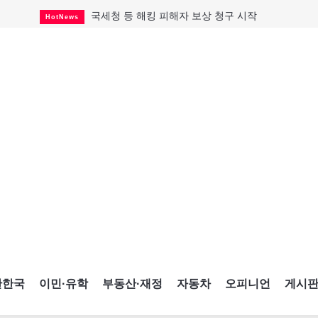
국세청 등 해킹 피해자 보상 청구 시작
HotNews
살사축제 총격 용의자 기소
HotNews
태국서 14세 중학생 총기난사...최소 8명 살해
HotNews
래리 브록 연방보수당 의원 사임
HotNews
아동병원 직원 성범죄 혐의로 기소
HotNews
맨발로 누워있거나 냄새 풍기며 음식 먹고...
HotNews
미국 영주권 수속 한인, 공항서 체포돼
HotNews
"벌써 내년 여름이 기다려진다"
CultureSports
캐나다 실업률 6.4%...2년래 최저
HotNews
간한국
이민·유학
부동산·재정
자동차
오피니언
게시