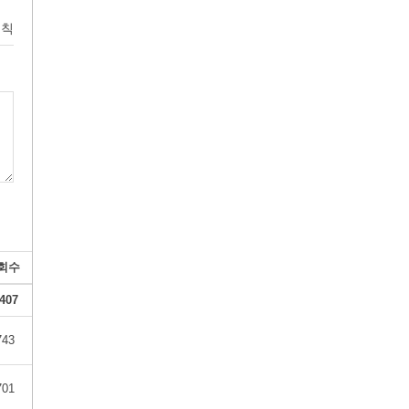
원칙
회수
407
743
701