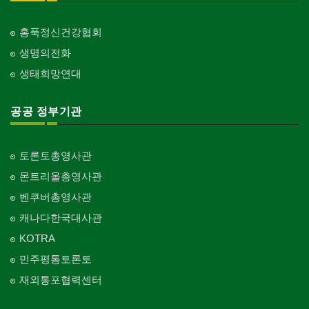
홍푹정신건강협회
생명의전화
생태희망연대
공공 정부기관
토론토총영사관
몬트리올총영사관
벤쿠버총영사관
캐나다한국대사관
KOTRA
민주평통토론토
재외통포협력센터