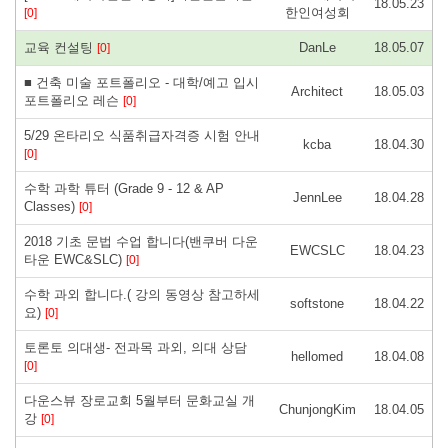
18.05.23
한인여성회
[0]
교육 컨설팅
DanLe
18.05.07
[0]
■ 건축 미술 포트폴리오 - 대학/예고 입시
Architect
18.05.03
포트폴리오 레슨
[0]
5/29 온타리오 식품취급자격증 시험 안내
kcba
18.04.30
[0]
수학 과학 튜터 (Grade 9 - 12 & AP
JennLee
18.04.28
Classes)
[0]
2018 기초 문법 수업 합니다(밴쿠버 다운
EWCSLC
18.04.23
타운 EWC&SLC)
[0]
수학 과외 합니다.( 강의 동영상 참고하세
softstone
18.04.22
요)
[0]
토론토 의대생- 전과목 과외, 의대 상담
hellomed
18.04.08
[0]
다운스뷰 장로교회 5월부터 문화교실 개
ChunjongKim
18.04.05
강
[0]