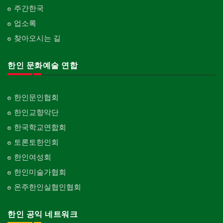
주간한국
업소록
찾아오시는 길
한인 문화예술 연합
한인문인협회
한인교향악단
한국학교연합회
토론토한인회
한인여성회
한인미술가협회
온주한인실협인협회
한인 공익 네트워크