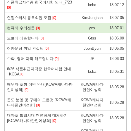
식품취급자격증 한국어시험 안내_7/23
kcba
18.07.12
[0]
연필스케치 동호회원 모집
KimJunghan
18.07.05
[0]
컴퓨터 수리전문
yes
18.07.01
[0]
오보에 레슨합니다
Gtss
18.06.09
[0]
어카운팅 취업 컨설팅
JoonByun
18.06.05
[0]
수학, 영어 과외 해드립니다
JP
18.06.03
[0]
6/26 식품취급자격증 한국어시험 안내
kcba
18.05.31
_KCBA
[0]
배우자 초청 이민 안내[KCWA캐나다한
KCWA캐나다
18.05.28
인여성회]
한인여성회
[0]
콘도 분양 및 구매의 모든것 [KCWA캐
KCWA캐나다
18.05.28
나다한인여성회]
한인여성회
[0]
대마초 합법시대 현명하게 대처하기
KCWA캐나다
18.05.28
[KCWA캐나다한인여성회]
한인여성회
[0]
KCWA캐나다