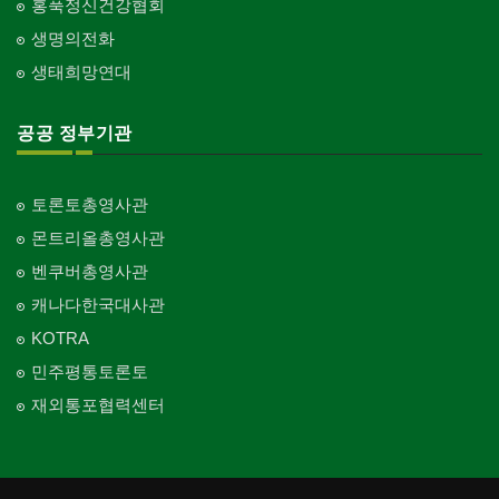
홍푹정신건강협회
생명의전화
생태희망연대
공공 정부기관
토론토총영사관
몬트리올총영사관
벤쿠버총영사관
캐나다한국대사관
KOTRA
민주평통토론토
재외통포협력센터