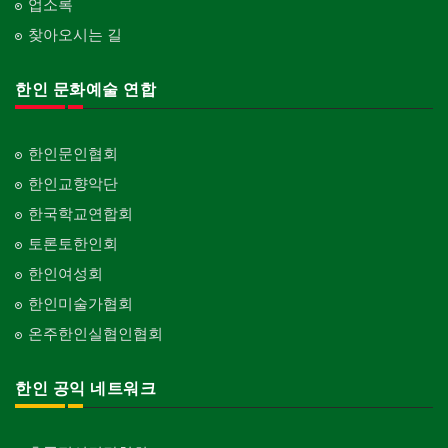
업소록
찾아오시는 길
한인 문화예술 연합
한인문인협회
한인교향악단
한국학교연합회
토론토한인회
한인여성회
한인미술가협회
온주한인실협인협회
한인 공익 네트워크