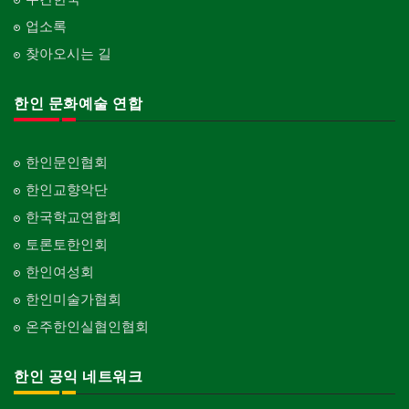
업소록
찾아오시는 길
한인 문화예술 연합
한인문인협회
한인교향악단
한국학교연합회
토론토한인회
한인여성회
한인미술가협회
온주한인실협인협회
한인 공익 네트워크