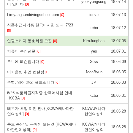
yookyungsung
18.07.14
니 입니다
[0]
Limyangsundrivingschool.com
idrive
18.07.13
[0]
식품취급자격증 한국어시험 안내_7/23
kcba
18.07.12
[0]
연필스케치 동호회원 모집
KimJunghan
18.07.05
[0]
컴퓨터 수리전문
yes
18.07.01
[0]
오보에 레슨합니다
Gtss
18.06.09
[0]
어카운팅 취업 컨설팅
JoonByun
18.06.05
[0]
수학, 영어 과외 해드립니다
JP
18.06.03
[0]
6/26 식품취급자격증 한국어시험 안내
kcba
18.05.31
_KCBA
[0]
배우자 초청 이민 안내[KCWA캐나다한
KCWA캐나다
18.05.28
인여성회]
한인여성회
[0]
콘도 분양 및 구매의 모든것 [KCWA캐나
KCWA캐나다
18.05.28
다한인여성회]
한인여성회
[0]