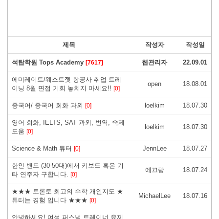
제목
작성자
작성일
석탑학원 Tops Academy
웹관리자
22.09.01
[7617]
에미레이트/웨스트젯 항공사 취업 트레
open
18.08.01
이닝 8월 면접 기회 놓치지 마세요!!
[0]
중국어/ 중국어 회화 과외
loelkim
18.07.30
[0]
영어 회화, IELTS, SAT 과외, 번역, 숙제
loelkim
18.07.30
도움
[0]
Science & Math 튜터
JennLee
18.07.27
[0]
한인 밴드 (30-50대)에서 키보드 혹은 기
에끄랑
18.07.24
타 연주자 구합니다.
[0]
★★★ 토론토 최고의 수학 개인지도 ★
MichaelLee
18.07.16
튜터는 경험 입니다 ★★★
[0]
안녕하세요! 여성 퍼스널 트레이너 유제