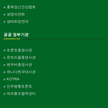
홍푹정신건강협회
생명의전화
생태희망연대
공공 정부기관
토론토총영사관
몬트리올총영사관
벤쿠버총영사관
캐나다한국대사관
KOTRA
민주평통토론토
재외통포협력센터