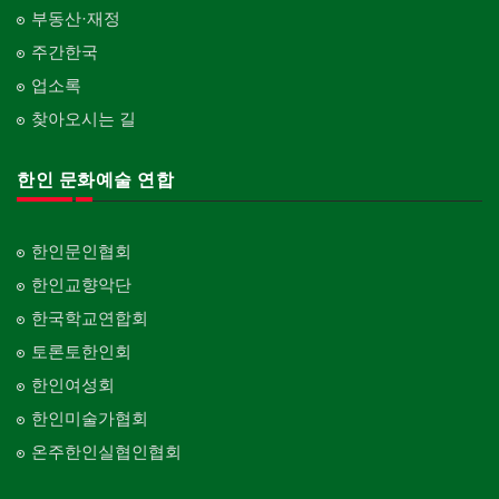
부동산·재정
주간한국
업소록
찾아오시는 길
한인 문화예술 연합
한인문인협회
한인교향악단
한국학교연합회
토론토한인회
한인여성회
한인미술가협회
온주한인실협인협회