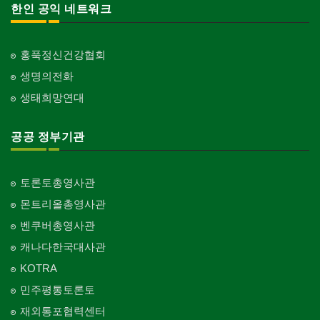
한인 공익 네트워크
홍푹정신건강협회
생명의전화
생태희망연대
공공 정부기관
토론토총영사관
몬트리올총영사관
벤쿠버총영사관
캐나다한국대사관
KOTRA
민주평통토론토
재외통포협력센터