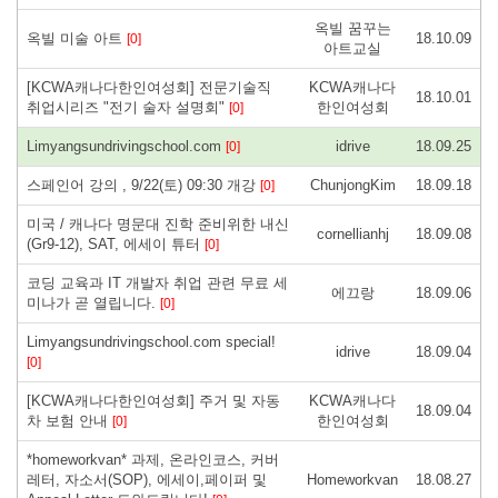
옥빌 꿈꾸는
옥빌 미술 아트
18.10.09
[0]
아트교실
[KCWA캐나다한인여성회] 전문기술직
KCWA캐나다
18.10.01
취업시리즈 "전기 술자 설명회"
한인여성회
[0]
Limyangsundrivingschool.com
idrive
18.09.25
[0]
스페인어 강의 , 9/22(토) 09:30 개강
ChunjongKim
18.09.18
[0]
미국 / 캐나다 명문대 진학 준비위한 내신
cornellianhj
18.09.08
(Gr9-12), SAT, 에세이 튜터
[0]
코딩 교육과 IT 개발자 취업 관련 무료 세
에끄랑
18.09.06
미나가 곧 열립니다.
[0]
Limyangsundrivingschool.com special!
idrive
18.09.04
[0]
[KCWA캐나다한인여성회] 주거 및 자동
KCWA캐나다
18.09.04
차 보험 안내
한인여성회
[0]
*homeworkvan* 과제, 온라인코스, 커버
레터, 자소서(SOP), 에세이,페이퍼 및
Homeworkvan
18.08.27